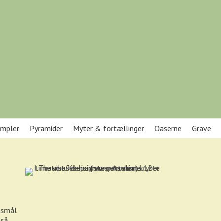
mpler
Pyramider
Myter & fortællinger
Oaserne
Grave
rgsmål
gså