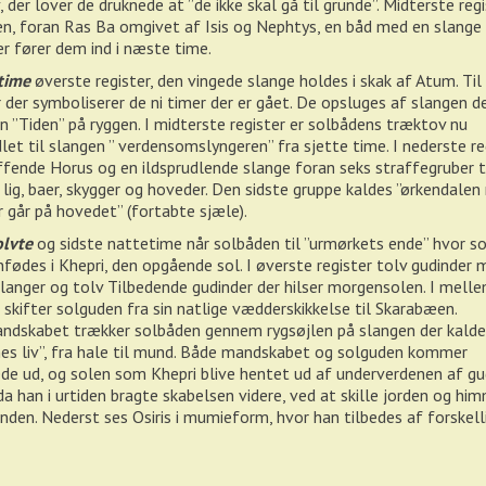
, der lover de druknede at ”de ikke skal gå til grunde”. Midterste reg
n, foran Ras Ba omgivet af Isis og Nephtys, en båd med en slange
er fører dem ind i næste time.
time
øverste register, den vingede slange holdes i skak af Atum. Til
r der symboliserer de ni timer der er gået. De opsluges af slangen d
n ”Tiden” på ryggen. I midterste register er solbådens træktov nu
let til slangen ” verdensomslyngeren” fra sjette time. I nederste re
ffende Horus og en ildsprudlende slange foran seks straffegruber t
, lig, baer, skygger og hoveder. Den sidste gruppe kaldes ”ørkendale
 går på hovedet” (fortabte sjæle).
olvte
og sidste nattetime når solbåden til ”urmørkets ende” hvor s
nfødes i Khepri, den opgående sol. I øverste register tolv gudinder
langer og tolv Tilbedende gudinder der hilser morgensolen. I mell
r skifter solguden fra sin natlige vædderskikkelse til Skarabæen.
dskabet trækker solbåden gennem rygsøjlen på slangen der kalde
es liv”, fra hale til mund. Både mandskabet og solguden kommer
de ud, og solen som Khepri blive hentet ud af underverdenen af g
a han i urtiden bragte skabelsen videre, ved at skille jorden og hi
anden. Nederst ses Osiris i mumieform, hvor han tilbedes af forskell