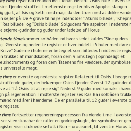
de time
rejser nattebåden ind i Tebat-Neteru ”Osiris hule” i øverste 
Osiris fjender straffet. I mellemste register bliver Apophis slangen
ig gjort, af Isis og Seth, med magi, da den truer med at drikke vand
n sejler på. De 4 grave til højre indeholder ” Atums billede”, ”Khepri
 ”Res billede” og ”Osiris billede” Solgudens fire aspekter. I nederste 
e stjerne-gudinder og guder under ledelse af Horus.
ttende time
kommer solbåden ind hvor stedet kaldes ”Sine guders
g”. Øverste og nederste register er hver inddelt i 5 huler med døre 
”Knive” Guderne i hulerne er betegnet som billeder. I midterste regi
n trukket af mandskabet, foran dem 9 Sms.tegn ( oprindeligt et
elsindtrument) og foran dem Tatenens fire væddere, der symbolise
s universelle magt.
e time
er øverste og nederste register Relateret til Osiris. I begge r
straffende guder, der bekæmper Osiris fjender. Øverst 12 gudinder d
ave at ”få Osiris til at rejse sig”. Nederst 9 guder med kornaks i hænd
n på regeneration. I midterste register ses Ras Ba i solbåden trukk
mænd med årer i hænderne, De er parallelle til 12 guder i øverste 
e register.
e time
fortsætter regenereringsprocessen fra niende time. I øverst
r ser vi en skarabæ der ruller en gødningskugle, der symboliserer ge
egister viser druknede søfolk i Nun – uroceanet, til venstre Horus l