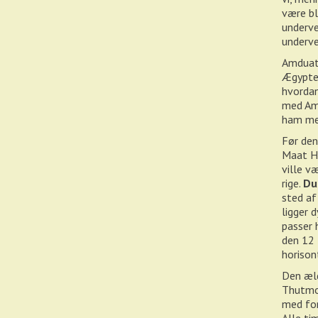
være bl
underve
underv
Amduat,
Ægypten
hvordan
med Amd
ham med
Før den
Maat Ha
ville v
rige.
Du
sted af
ligger 
passer 
den 12 
horison
Den æld
Thutmos
med for