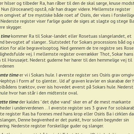
er hilser og tilbeder Ra, han råber til den de skal sørge, knuse mod
 Nun (Uroceanet) opstå, når han drager videre. Mellemste register
n omgivet af tre mystiske både roet af Osiris, der vises i forskellig
 Nederste register viser farlige guder de siges at slagte og stege B
re skygger.
 time
kommer Ra til Sokar-landet eller Rosetuas slangelandet, et
nd bevogtet af slanger.. Slutstedet for Sokars processions båd og 
tion for alle begravelsoptog. Ned gennem de tre registre ses Ros
ghedsfulde vej. I mellemste register overrækker Thot, Sokar hans 
n til Horusøjet. Nederst guderne her hører til den hemmelige vej til
erdenen
mte time
er vi i Sokars hule. I øverste register ses Osiris grav omgi
 Nephtys i form af to glenter.. Ud af graven kravler en skarabæ der 
solbådens træktov, over isis hovedet øverst på Sokars hule. Nederst
hule hvor han står i den midterste oval.
ette time
der kaldes ”det dybe vand” sker en af de mest markante
heder i underverdenen . . I øverste register ses 3 grave for solskara
te register Ras ba forenes med hans krop eller Osiris Ba i cirklen d
langen, Denne begivenhed er det punkt, hvor solen begynder sin
ering. Nederste register forskellige guder og slanger.