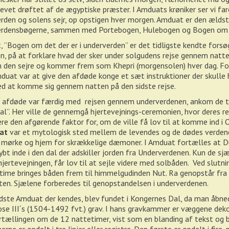
evet drøftet af de ægyptiske præster. I Amduats krøniker ser vi far
rden og solens sejr, op opstigen hver morgen. Amduat er den ældst
erdensbøgerne, sammen med Portebogen, Hulebogen og Bogen om 
 ”Bogen om det der er i underverden” er det tidligste kendte forsøg
, på at forklare hvad der sker under solgudens rejse gennem natte
 den sejre og kommer frem som Khepri (morgensolen) hver dag. F
uat var at give den afdøde konge et sæt instruktioner der skulle
 at komme sig gennem natten på den sidste rejse.
 afdøde var færdig med rejsen gennem underverdenen, ankom de ti
l”. Her ville de gennemgå hjertevejnings-ceremonien, hvor deres r
ære den afgørende faktor for, om de ville få lov til at komme ind i O
at
var et mytologisk sted mellem de levendes og de dødes verdene
 mørke og hjem for skrækkelige dæmoner. I Amduat fortælles at 
dybt inde i den dal der adskiller jorden fra Underverdenen. Kun de s
hjertevejningen, får lov til at sejle videre med solbåden. Ved slutn
time bringes båden frem til himmelgudinden Nut. Ra genopstår fra
ten. Sjælene forberedes til genopstandelsen i underverdenen.
ste Amduat der kendes, blev fundet i Kongernes Dal, da man åbne
e III´s (1504-1492 fvt.) grav. I hans gravkammer er væggene dek
tællingen om de 12 nattetimer, vist som en blanding af tekst og bi