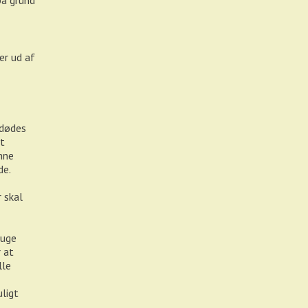
 på grund
er ud af
fdødes
dt
nne
de.
 skal
luge
r at
lle
ligt