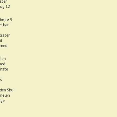
ister
 og 12
 højre 9
er har
gister
il
n med
olen
 med
emste
s
uden Shu
mmelen
ige