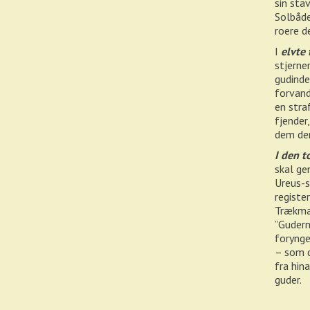
sin stav
Solbåde
roere d
I
elvte 
stjerne
gudinde
forvand
en stra
fjender
dem der
I den t
skal ge
Ureus-s
registe
Trækman
”Gudern
forynge
– som d
fra hin
guder.