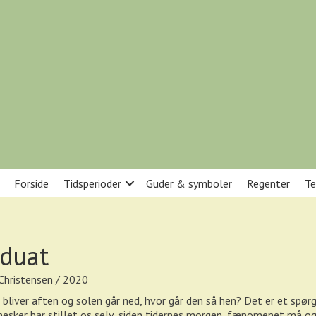
Forside
Tidsperioder
Guder & symboler
Regenter
Te
duat
 Christensen / 2020
 bliver aften og solen går ned, hvor går den så hen? Det er et spø
nesker har stillet os selv, siden tidernes morgen, fænomenet må o