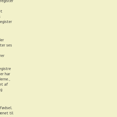
register
et
s
register
der
ster ses
rer
egistre
er har
erne.,
et af
og
e
nfødsel.
ænet til