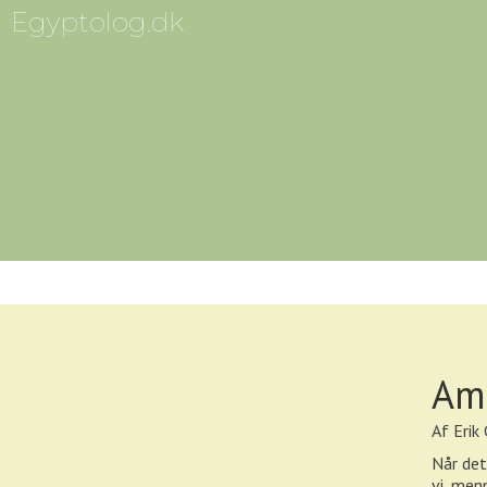
Egyptolog.dk
Am
Af Erik
Når det
vi, men