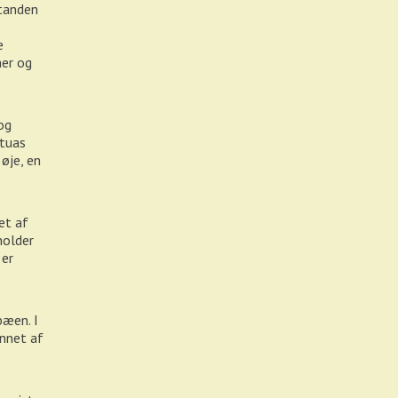
standen
e
aer og
og
etuas
øje, en
vet af
holder
 er
bæen. I
annet af