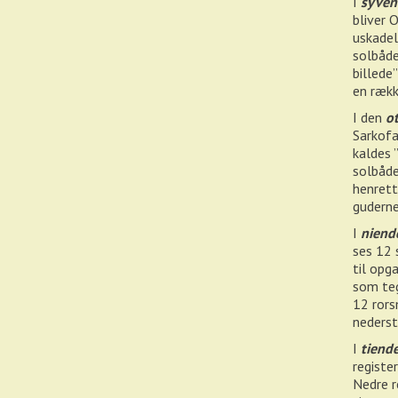
I
syven
bliver 
uskadel
solbåde
billede”
en rækk
I den
o
Sarkofa
kaldes 
solbåde
henrett
guderne
I
niend
ses 12 
til opg
som teg
12 rors
nederst
I
tiend
registe
Nedre r