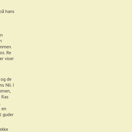
 på hans
en
n
ommen.
os. Re
er viser
 og de
s Nil. I
ommen,
å Ras
,
g en
t guder
række