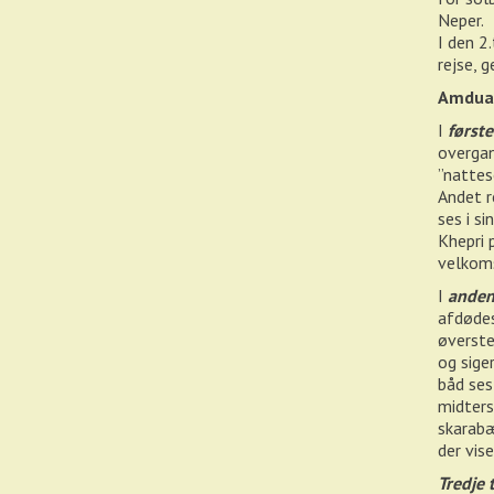
Neper.
I den 2
rejse, 
Amduat
I
første
overgan
”nattes
Andet r
ses i s
Khepri 
velkoms
I
anden
afdødes
øverste
og sige
båd ses
midters
skarabæ
der vis
Tredje 