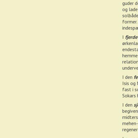
guder d
og lade
solbåde
former.
indespæ
I
fjerde
ørkenla
endesta
hemmeli
relatio
underv
I den
fe
Isis og
fast i 
Sokars 
I den
sj
begiven
midters
mehen-s
regener