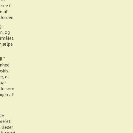
erne i
e af
Jorden.
 i
n, og
ormålet
 hjælpe
l ”
enhed
siris
r, et
Duat
jæle som
ingen af
de
oreret
lleder.