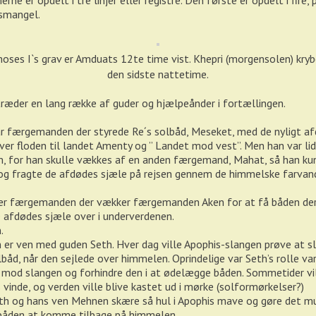
erne er opdelt i tre linjer eller registre. Den første er opdelt i fire,
smangel.
oses I`s grav er Amduats 12te time vist. Khepri (morgensolen) kryb
den sidste nattetime.
ræder en lang række af guder og hjælpeånder i fortællingen.
r færgemanden der styrede Re´s solbåd, Meseket, med de nyligt a
ver floden til landet Amenty og ” Landet mod vest”. Men han var li
 for han skulle vækkes af en anden færgemand, Mahat, så han ku
og fragte de afdødes sjæle på rejsen gennem de himmelske farvan
er færgemanden der vækker færgemanden Aken for at få båden der
e afdødes sjæle over i underverdenen.
.
er ven med guden Seth. Hver dag ville Apophis-slangen prøve at s
lbåd, når den sejlede over himmelen. Oprindelige var Seth’s rolle va
od slangen og forhindre den i at ødelægge båden. Sommetider vi
 vinde, og verden ville blive kastet ud i mørke (solformørkelser?)
h og hans ven Mehnen skære så hul i Apophis mave og gøre det mu
båden at komme tilbage på himmelen.