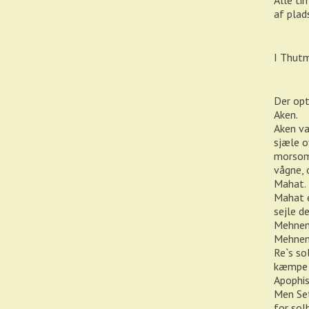
Alle tim
af plad
I Thutm
Der opt
Aken.
Aken va
sjæle o
morsom,
vågne, 
Mahat.
Mahat 
sejle d
Mehnen
Mehnen 
Re`s so
kæmpe m
Apophis
Men Set
for sol