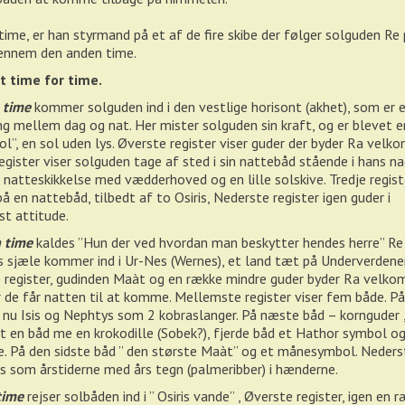
.time, er han styrmand på et af de fire skibe der følger solguden Re
gennem den anden time.
 time for time.
 time
kommer solguden ind i den vestlige horisont (akhet), som er 
g mellem dag og nat. Her mister solguden sin kraft, og er blevet e
ol”, en sol uden lys. Øverste register viser guder der byder Ra velk
egister viser solguden tage af sted i sin nattebåd stående i hans na
in natteskikkelse med vædderhoved og en lille solskive. Tredje regist
på en nattebåd, tilbedt af to Osiris, Nederste register igen guder i
t attitude.
 time
kaldes ”Hun der ved hvordan man beskytter hendes herre” Re
 sjæle kommer ind i Ur-Nes (Wernes), et land tæt på Underverdenen
 register, gudinden Maàt og en række mindre guder byder Ra velk
r de får natten til at komme. Mellemste register viser fem både. P
 nu Isis og Nephtys som 2 kobraslanger. På næste båd – kornguder 
t en båd me en krokodille (Sobek?), fjerde båd et Hathor symbol o
. På den sidste båd ” den største Maàt” og et månesymbol. Neders
es som årstiderne med års tegn (palmeribber) i hænderne.
time
rejser solbåden ind i ” Osiris vande” , Øverste register, igen en 