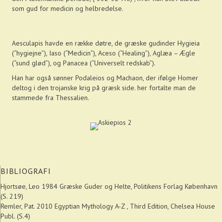
som gud for medicin og helbredelse.
Aesculapis havde en række døtre, de græske gudinder Hygieia
(“hygiejne”), Iaso (“Medicin”), Aceso (“Healing”), Aglæa – Ægle
(“sund glød”), og Panacea (“Universelt redskab”).
Han har også sønner Podaleios og Machaon, der ifølge Homer
deltog i den trojanske krig på græsk side. her fortalte man de
stammede fra Thessalien.
BIBLIOGRAFI
Hjortsøe, Leo 1984 Græske Guder og Helte, Politikens Forlag København
(S. 219)
Remler, Pat. 2010 Egyptian Mythology A-Z , Third Edition, Chelsea House
Publ. (S.4)