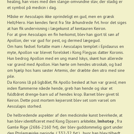
healing, han vises med den slange-omvundne stav, der stadig er
et symbol på medicin i dag.
Måske er Aesculapis ikke oprindeligt en gud, men en græsk
Helt/Hero. Han kendes først fra 5te århundrede fvt. hvor det siges
at han fik undervisning i lægekunst af kentauren Keiron.
For at give Aesculapis en fin herkomst, blev han gjort til søn af
Apollon, der var gud for pest, og dermed lægegud.
Om hans fødsel fortalte mam i Aesculapis templet i Epidaurus en
myte, Apollon var blevet forelsket i Kong Flegyas datter Koronis.
Hun bedrog Apollon med en ung mand Iskys, skønt hun allerede
var gravid med Apollon. Han hørte om hendes utroskab, og bad
om hjælp hos hans søster Artemis, der dræbte den utro med sine
pile.
Da Koronis lå på ligbålet, fik Apollo besked at hun var gravid, men
inden flammerne nåede hende, greb han hende og skar et
fuldbåret drenge-barn ud af hendes krop. Barnet blev givet til
Keiron. Dette post mortem kejsersnit blev set som varsel om
Aesculapis storhed.
De helbredende aspekter af den medicinske kunst bevirkede, at
han blev identificeret med Kong Djosers arkitekte,
Imhotep
, fra
Gamle Rige (2686-2160 fvt), der blev guddommelig gjort under
den Ptolemæiske periode, ( 332-32 fvt.) , hvor han blev tilbedt