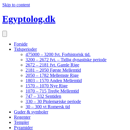
Skip to content
Egyptolog.dk
Forside
Tidsperioder
475000 – 3200 fvt. Forhistorisk tid.
3200 – 2672 fvt. – Tidlig dynastiske periode
2672 – 2181 fvt. Gamle Rige
2181 – 2050 Første Mellemtid
2050 – 1782 Mellemste Rige
1803 – 1570 Anden Mellemtid
1570 – 1070 Nye Rige
1070 – 715 Tredje Mellemtid
747 – 332 Sentiden
330 – 30 Ptolemæiske periode
30 – 300 vt Romersk tid
Guder & symboler
Regenter
Templer
Pyramider