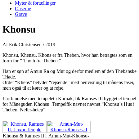
Myter & fortællinger
Oaserne
Grave
Khonsu
Af Erik Christensen / 2019
Khonsu, Khensu, Khons er fra Theben, hvor han betragtes som en
form for ” Thoth fra Theben.”
Han er søn af Amun Ra og Mut og derfor medlem af den Thebanske
Triade.
Ordet “Khens” betyder “rejsende” med henvisning til månens faser,
men også til at kører og at rejse.
I forbindelse med tempelet i Karnak, fik Ramses III bygget et tempel
for Måneguden Khonsu. Tempelfik navnet navnet “Khonsu´s Hus i
Theben, Nefer-hetep”.
Khonsu & Ramses II i
Amun-Mut-Khonsu-