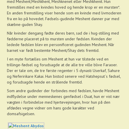
med Meshent,Meshkhent, Meshknenet eller Meshkhenit. Hun
fremstilles med en kvindes hoved og hende krop er en mursten*.
En anden fremstilling viser hende som en kvinde med livmoderen
fra en ko på hovedet. Fødsels-gudinde Meshent danner par med
skæbne-guden Shay.
Når kvinder dengang fødte deres børn, sad de i hug-stilling med
fødderne placeret på to mursten under fødslen. Kvinden der
ledede fødslen blev en personificeret gudinden Meshent. Når
barnet var født bestemte Meshent/Shay dets fremtid.
I en myte fortælles om Meshent at hun var tilstede ved en
trillinge-fødsel og forudsagde at de alle tre ville blive Faraoer.
Der er tale om, de tre første regenter i 5 dynasti Userkaf, Sahure
og Neferirikare Kakai. Hun bistod senere ved Hatshepsut´s fødsel,
og forudsagde hende en strålende fremtid.
Som andre gudinder der forbindes med fødslen, havde Meshent
indflydelse under menneskenes genfødsel i Duat, hun er vist nær
vægten i forbindelse med hjertevejningen, hvor hun på den
afdødes vegne vidner om hans gode karakter ved
domsafsigelsen.