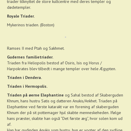
triader tilknyttet de store kultcentre med deres templer og
dødetempler.
Royale Triader.
Mykerinos triaden. (Boston)
Ramses II med Ptah og Sakhmet.
Gudernes familietriader.
Triaden fra Heliopolis bestod af Osiris, Isis og Horus /
Harpokrates blev tilbedt i mange templer over hele Ægypten.
Triaden i Dendera.
Triaden i Hermopolis.
Triaden på øerne Elephantine
og Sahal bestod af Skaberguden
Khnum, hans hustru Satis og datteren Anukis/Ankhet. Triaden på
Elephantine ved første katarakt var en forening af skaberguden
Khnum der på sit pottemager hjul skabte menneskeheden. Ifølge
hans præster, skabte han også ”Det første æg”, hvor solen kom ud
af.
Han har gudinden Anukis som hustru, hun er vogter af den sydlige