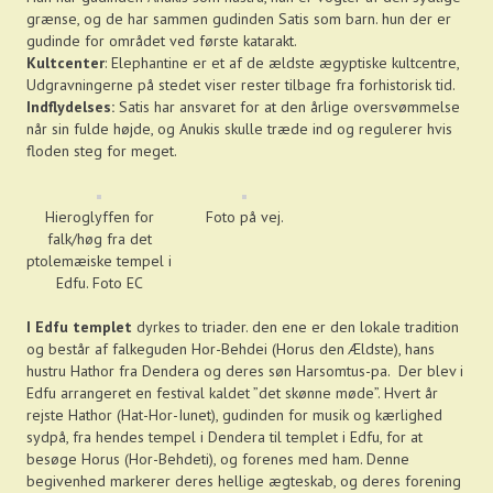
grænse, og de har sammen gudinden Satis som barn. hun der er
gudinde for området ved første katarakt.
Kultcenter
: Elephantine er et af de ældste ægyptiske kultcentre,
Udgravningerne på stedet viser rester tilbage fra forhistorisk tid.
Indflydelses:
Satis har ansvaret for at den årlige oversvømmelse
når sin fulde højde, og Anukis skulle træde ind og regulerer hvis
floden steg for meget.
Hieroglyffen for
Foto på vej.
falk/høg fra det
ptolemæiske tempel i
Edfu. Foto EC
I Edfu templet
dyrkes to triader. den ene er den lokale tradition
og består af falkeguden Hor-Behdei (Horus den Ældste), hans
hustru Hathor fra Dendera og deres søn Harsomtus-pa. Der blev i
Edfu arrangeret en festival kaldet ”det skønne møde”. Hvert år
rejste Hathor (Hat-Hor-Iunet), gudinden for musik og kærlighed
sydpå, fra hendes tempel i Dendera til templet i Edfu, for at
besøge Horus (Hor-Behdeti), og forenes med ham. Denne
begivenhed markerer deres hellige ægteskab, og deres forening