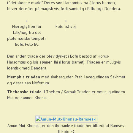
i ”det skønne møde”. Deres søn Harsomtus-pa (Horus barnet),
bliver derefter på magisk vis, født samtidig i Edfu og i Dendera.
Hieroglyffen for
Foto på vej.
falk/høg fra det
ptolemæiske tempel i
Edfu. Foto EC
Den anden triade der blev dyrket i Edfu bestod af Horus-
Harsomtus og Isis sønnen Ihi (Horus barnet). Triaden er muligvis
identisk med Dendera.
Memphis triaden
med skaberguden Ptah, løvegudinden Sakhmet
og deres søn Nefertum.
Thebanske triade.
I Theben / Karnak Triaden er Amun, gudinden
Mut og sønnen Khonsu.
Amun-Mut-Khonsu- er den thebankse triade her tilbedt af Ramses-
II Foto EC