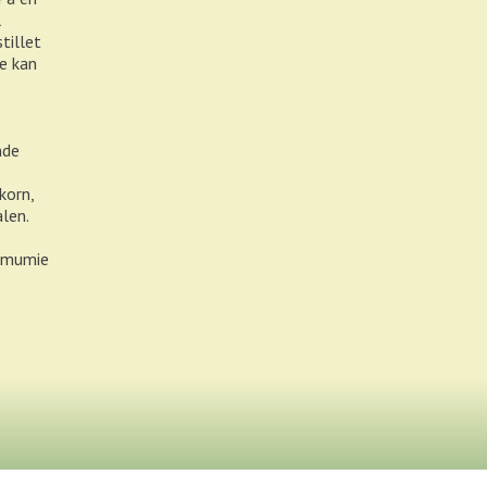
l
tillet
e kan
nde
korn,
alen.
l mumie