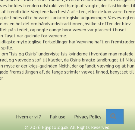
æv holdes trenden udstrakt ved hjælp af vægte, der fastbindes ti
 af trendtråde. Vægtene kan bestå af sten, eller de kan være frems
 og de findes ofte bevaret i arkæologiske udgravninger. Vævevægten
e os en hel del om håndværkstraditionen, hvilke stoffer, der blev
llet på stedet, og nogle gange hvor væven var placeret i huset”.
n Tayet var gudinde for væverne.
tidligste mytologikse fortællinger har Vævning haft en fremtræde
 spille.
 om ”Isis og Osiris” underviste Isis kvinderne i hvordan man malede 
rød, og vævede stof til klæder, da Osiris bragte landbruget til Nild
n myte er der krigs-gudinden Neith, der opfandt vævning og at hun
ede fremstillingen af, de lange strimler vævet linned, benyttet ti
r.
Search
Hvem er vi ?
Fair use
Privacy Policy
© 2026 Egyptolog.dk. All Rights Reserved.