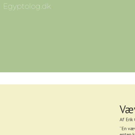
Egyptolog.dk
Væ
Af Erik
“En væv
enten k