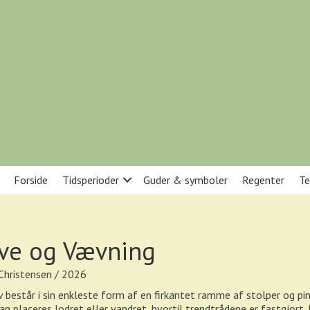
Forside
Tidsperioder
Guder & symboler
Regenter
Te
ve og Vævning
 Christensen / 2026
 består i sin enkleste form af en firkantet ramme af stolper og pin
an placeres lodret eller vandret, hvortil trendtrådene er fastgjort.