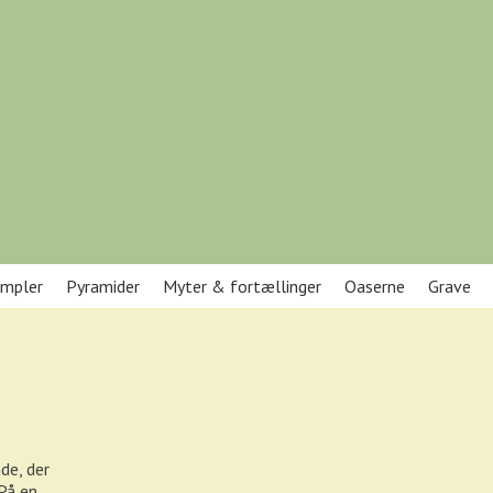
mpler
Pyramider
Myter & fortællinger
Oaserne
Grave
de, der
 På en