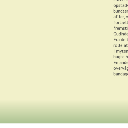
opstadv
bundter
af ler,
fortæll
fremsti
Gudinde
Fra de 
rolle at
I myten
bagte b
En ande
overvåg
bandage