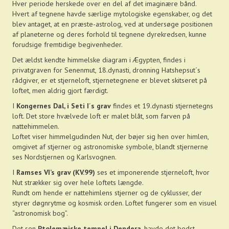
Hver periode herskede over en del af det imaginære bånd.
Hvert af tegnene havde særlige mytologiske egenskaber, og det
blev antaget, at en præste-astrolog, ved at undersøge positionen
af planeterne og deres forhold til tegnene dyrekredsen, kunne
forudsige fremtidige begivenheder.
Det ældst kendte himmelske diagram i Ægypten, findes i
privatgraven for Senenmut, 18.dynasti, dronning Hatshepsut´s
rådgiver, er et stjerneloft, stjernetegnene er blevet skitseret på
loftet, men aldrig gjort færdigt.
I
Kongernes Dal, i Seti I´s grav
findes et 19.dynasti stjernetegns
loft. Det store hvælvede loft er malet blåt, som farven på
nattehimmelen.
Loftet viser himmelgudinden Nut, der bøjer sig hen over himlen,
omgivet af stjerner og astronomiske symbole, blandt stjernerne
ses Nordstjernen og Karlsvognen.
I
Ramses VI’s grav (KV.99)
ses et imponerende stjerneloft, hvor
Nut strækker sig over hele loftets længde.
Rundt om hende er nattehimlens stjerner og de cyklusser, der
styrer døgnrytme og kosmisk orden. Loftet fungerer som en visuel
“astronomisk bog”.
Det sen
Ptolemæiske tempel i Dendera
, havde det bedst