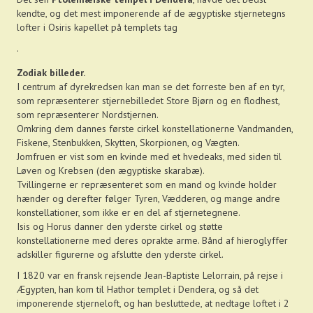
kendte, og det mest imponerende af de ægyptiske stjernetegns
lofter i Osiris kapellet på templets tag
.
Zodiak billeder.
I centrum af dyrekredsen kan man se det forreste ben af en tyr,
som repræsenterer stjernebilledet Store Bjørn og en flodhest,
som repræsenterer Nordstjernen.
Omkring dem dannes første cirkel konstellationerne Vandmanden,
Fiskene, Stenbukken, Skytten, Skorpionen, og Vægten.
Jomfruen er vist som en kvinde med et hvedeaks, med siden til
Løven og Krebsen (den ægyptiske skarabæ).
Tvillingerne er repræsenteret som en mand og kvinde holder
hænder og derefter følger Tyren, Vædderen, og mange andre
konstellationer, som ikke er en del af stjernetegnene.
Isis og Horus danner den yderste cirkel og støtte
konstellationerne med deres oprakte arme. Bånd af hieroglyffer
adskiller figurerne og afslutte den yderste cirkel.
I 1820 var en fransk rejsende Jean-Baptiste Lelorrain, på rejse i
Ægypten, han kom til Hathor templet i Dendera, og så det
imponerende stjerneloft, og han besluttede, at nedtage loftet i 2