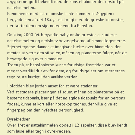
ægypterne godt bekendt med de konstellationer der opstod på
nattehimmelen..
Fænomenet med astronomiske himle kommer til Ægypten i
begyndelsen af det 18.dynasti, bragt med de græske kolonister,
der lærte dem om stjernetegnene fra Babylon.
Omkring 2000 fvt. begyndte babylonske præster at studerer
nattehimmelen og nedskrev bevægelserne af himmellegemerne.
Stjernetegnene danner et imaginær bælte over himmelen, der
mentes at være den sti solen, månen og planeterne fulgte, når de
bevægede sig over himmelen.
Troen på, at babylonierne kunne forudsige fremtiden var et
meget værdifuldt aktiv for dem, og forudsigelser om stjernernes
tegn rejste hurtigt i den antikke verden.
I oldtiden blev jorden anset for at være stationær.
Ved at studere placeringen af solen, månen og planeterne på et
bestemt tidspunkt, især på det nøjagtige tidspunkt for en persons
fødsel, kunne et kort eller horoskop tegnes, der ville give et
fingerpeg om den nyfødtes personlighed.
Dyrekredsen.
Over året er nattehimmelen opdelt i 12 aspekter, disse blev kendt
som huse eller tegn i dyrekredsen.