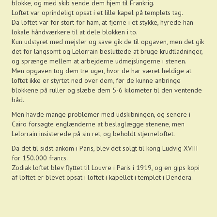
blokke, og med skib sende dem hjem til Frankrig.
Loftet var oprindeligt opsat i et lille kapel på templets tag.
Da loftet var for stort for ham, at fjerne i et stykke, hyrede han
lokale håndværkere til at dele blokken i to.
Kun udstyret med mejsler og save gik de til opgaven, men det gik
det for langsomt og Lelorrain besluttede at bruge krudtladninger,
og sprænge mellem at arbejderne udmejslingerne i stenen.
Men opgaven tog dem tre uger, hvor de har været heldige at
loftet ikke er styrtet ned over dem, før de kunne anbringe
blokkene på ruller og slæbe dem 5-6 kilometer til den ventende
båd.
Men havde mange problemer med udskibningen, og senere i
Cairo forsøgte englænderne at beslaglægge stenene, men
Lelorrain insisterede på sin ret, og beholdt stjerneloftet.
Da det til sidst ankom i Paris, blev det solgt til kong Ludvig XVIII
for 150.000 francs.
Zodiak loftet blev flyttet til Louvre i Paris i 1919, og en gips kopi
af loftet er blevet opsat i loftet i kapellet i templet i Dendera.