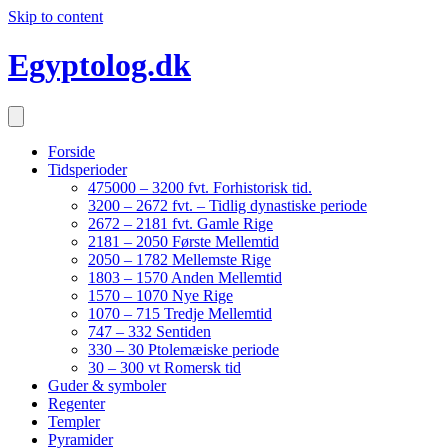
Skip to content
Egyptolog.dk
Forside
Tidsperioder
475000 – 3200 fvt. Forhistorisk tid.
3200 – 2672 fvt. – Tidlig dynastiske periode
2672 – 2181 fvt. Gamle Rige
2181 – 2050 Første Mellemtid
2050 – 1782 Mellemste Rige
1803 – 1570 Anden Mellemtid
1570 – 1070 Nye Rige
1070 – 715 Tredje Mellemtid
747 – 332 Sentiden
330 – 30 Ptolemæiske periode
30 – 300 vt Romersk tid
Guder & symboler
Regenter
Templer
Pyramider