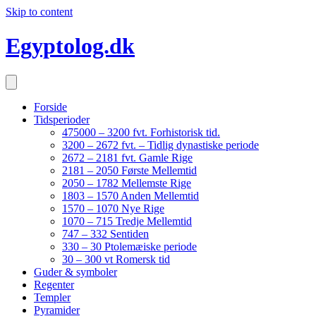
Skip to content
Egyptolog.dk
Forside
Tidsperioder
475000 – 3200 fvt. Forhistorisk tid.
3200 – 2672 fvt. – Tidlig dynastiske periode
2672 – 2181 fvt. Gamle Rige
2181 – 2050 Første Mellemtid
2050 – 1782 Mellemste Rige
1803 – 1570 Anden Mellemtid
1570 – 1070 Nye Rige
1070 – 715 Tredje Mellemtid
747 – 332 Sentiden
330 – 30 Ptolemæiske periode
30 – 300 vt Romersk tid
Guder & symboler
Regenter
Templer
Pyramider