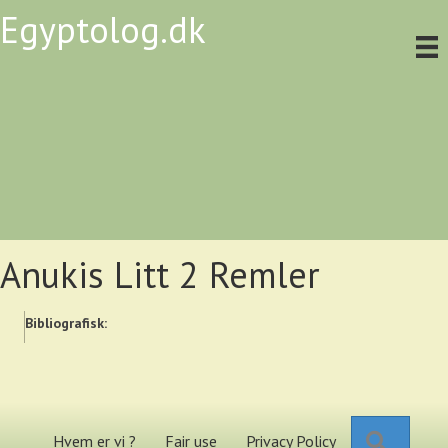
Egyptolog.dk
Anukis Litt 2 Remler
Bibliografisk:
Search
Hvem er vi ?
Fair use
Privacy Policy