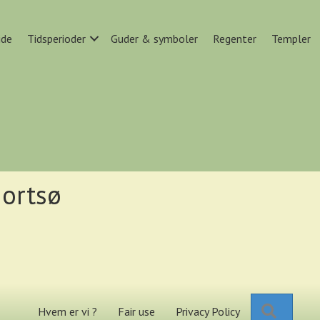
ide
Tidsperioder
Guder & symboler
Regenter
Templer
jortsø
Search
Hvem er vi ?
Fair use
Privacy Policy