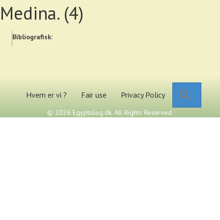
Medina. (4)
Bibliografisk:
Search
Hvem er vi ?
Fair use
Privacy Policy
© 2026 Egyptolog.dk. All Rights Reserved.