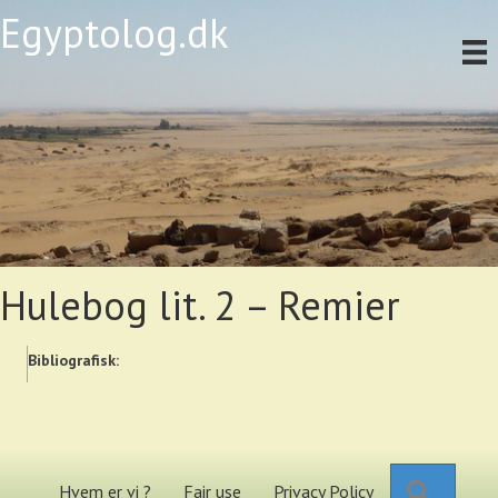
Egyptolog.dk
Hulebog lit. 2 – Remier
Bibliografisk:
Search
Hvem er vi ?
Fair use
Privacy Policy