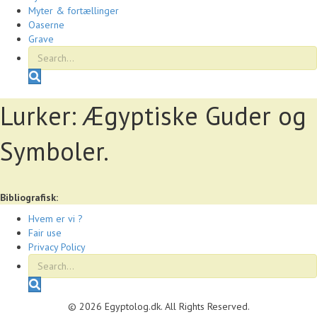
Myter & fortællinger
Oaserne
Grave
S
e
a
Lurker: Ægyptiske Guder og
r
c
Symboler.
h
Bibliografisk:
Hvem er vi ?
Fair use
Privacy Policy
S
e
© 2026 Egyptolog.dk. All Rights Reserved.
a