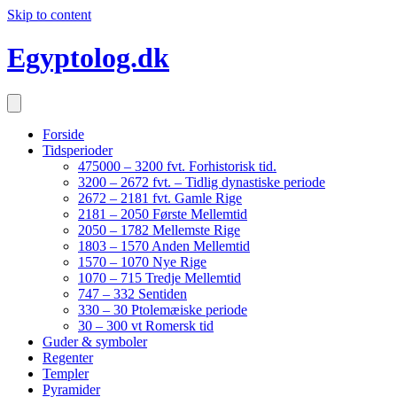
Skip to content
Egyptolog.dk
Forside
Tidsperioder
475000 – 3200 fvt. Forhistorisk tid.
3200 – 2672 fvt. – Tidlig dynastiske periode
2672 – 2181 fvt. Gamle Rige
2181 – 2050 Første Mellemtid
2050 – 1782 Mellemste Rige
1803 – 1570 Anden Mellemtid
1570 – 1070 Nye Rige
1070 – 715 Tredje Mellemtid
747 – 332 Sentiden
330 – 30 Ptolemæiske periode
30 – 300 vt Romersk tid
Guder & symboler
Regenter
Templer
Pyramider