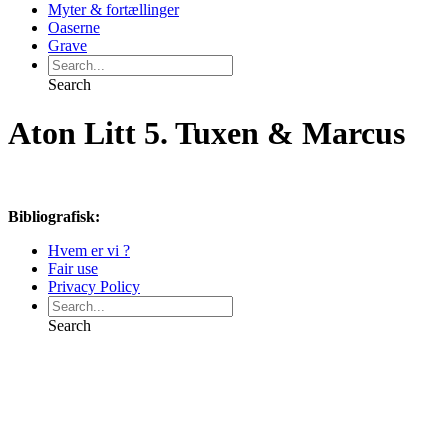
Myter & fortællinger
Oaserne
Grave
Search
Aton Litt 5. Tuxen & Marcus
Bibliografisk:
Hvem er vi ?
Fair use
Privacy Policy
Search