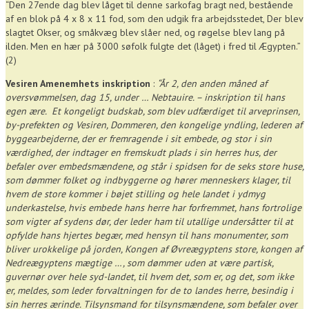
“Den 27ende dag blev låget til denne sarkofag bragt ned, bestående
af en blok på 4 x 8 x 11 fod, som den udgik fra arbejdsstedet, Der blev
slagtet Okser, og småkvæg blev slåer ned, og røgelse blev lang på
ilden. Men en hær på 3000 søfolk fulgte det (låget) i fred til Ægypten.”
(2)
Vesiren Amenemhets inskription
:
“År 2, den anden måned af
oversvømmelsen, dag 15, under … Nebtauire. – inskription til hans
egen ære.
Et kongeligt budskab, som blev udfærdiget til arveprinsen,
by-prefekten og Vesiren, Dommeren, den kongelige yndling, lederen af
byggearbejderne, der er fremragende i sit embede, og stor i sin
værdighed, der indtager en fremskudt plads i sin herres hus, der
befaler over embedsmændene, og står i spidsen for de seks store huse,
som dømmer folket og indbyggerne og hører menneskers klager, til
hvem de store kommer i bøjet stilling og hele landet i ydmyg
underkastelse, hvis embede hans herre har forfremmet, hans fortrolige
som vigter af sydens dør, der leder ham til utallige undersåtter til at
opfylde hans hjertes begær, med hensyn til hans monumenter, som
bliver urokkelige på jorden, Kongen af Øvreægyptens store, kongen af
Nedreægyptens mægtige …, som dømmer uden at være partisk,
guvernør over hele syd-landet, til hvem det, som er, og det, som ikke
er, meldes, som leder forvaltningen for de to landes herre, besindig i
sin herres ærinde. Tilsynsmand for tilsynsmændene, som befaler over