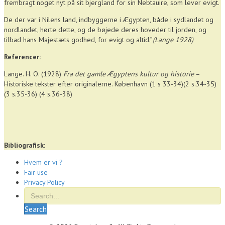
frembragt noget nyt på sit bjergland for sin Nebtauire, som lever evigt.
De der var i Nilens land, indbyggerne i Ægypten, både i sydlandet og
nordlandet, hørte dette, og de bøjede deres hoveder til jorden, og
tilbad hans Majestæts godhed, for evigt og altid.”
(Lange 1928)
Referencer:
Lange. H. O. (1928)
Fra det gamle Ægyptens kultur og historie
–
Historiske tekster efter originalerne. København (1 s 33-34)(2 s.34-35)
(3 s.35-36) (4 s.36-38)
Bibliografisk:
Hvem er vi ?
Fair use
Privacy Policy
Search