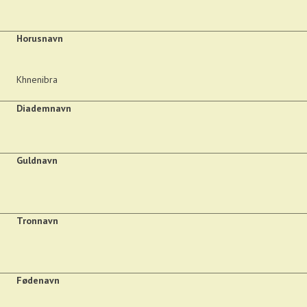
Horusnavn
Khnenibra
Diademnavn
Guldnavn
Tronnavn
Fødenavn