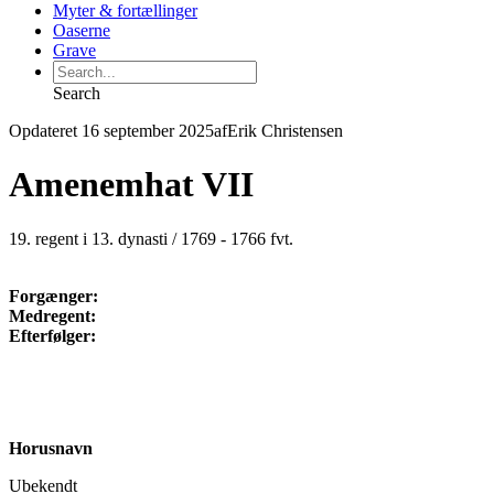
Myter & fortællinger
Oaserne
Grave
Search
Opdateret 16 september 2025
af
Erik Christensen
Amenemhat VII
19. regent i 13. dynasti / 1769 - 1766 fvt.
Forgænger:
Medregent:
Efterfølger:
Horusnavn
Ubekendt