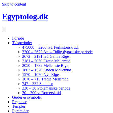
Skip to content
Egyptolog.dk
Forside
Tidsperioder
475000 – 3200 fvt. Forhistorisk tid.
3200 – 2672 fvt. – Tidlig dynastiske periode
2672 – 2181 fvt. Gamle Rige
2181 – 2050 Første Mellemtid
2050 – 1782 Mellemste Rige
1803 – 1570 Anden Mellemtid
1570 – 1070 Nye Rige
1070 – 715 Tredje Mellemtid
747 – 332 Sentiden
330 – 30 Ptolemæiske periode
30 – 300 vt Romersk tid
Guder & symboler
Regenter
Templer
Pyramider