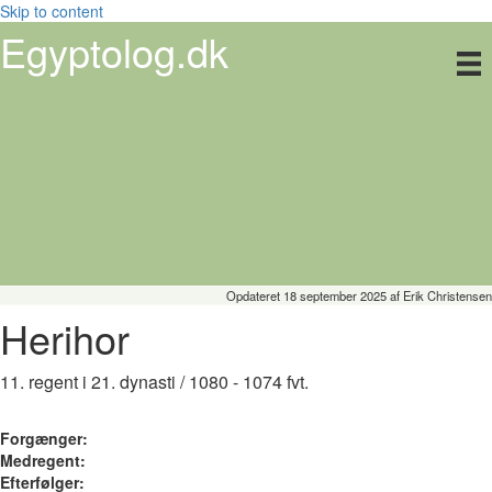
Skip to content
Egyptolog.dk
Opdateret 18 september 2025
af
Erik Christensen
Herihor
11. regent i 21. dynasti / 1080 - 1074 fvt.
Forgænger:
Medregent:
Efterfølger: