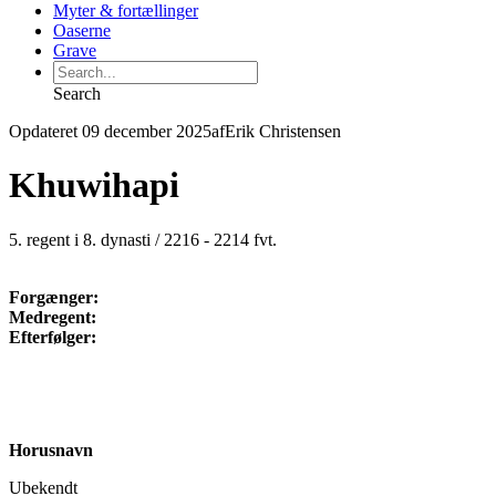
Myter & fortællinger
Oaserne
Grave
Search
Opdateret 09 december 2025
af
Erik Christensen
Khuwihapi
5. regent i 8. dynasti / 2216 - 2214 fvt.
Forgænger:
Medregent:
Efterfølger:
Horusnavn
Ubekendt