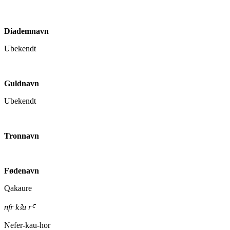
Diademnavn
Ubekendt
Guldnavn
Ubekendt
Tronnavn
Fødenavn
Qakaure
nfr kꜢu rꜤ
Nefer-kau-hor