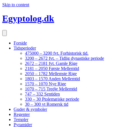
Skip to content
Egyptolog.dk
Forside
Tidsperioder
475000 – 3200 fvt. Forhistorisk tid.
3200 – 2672 fvt. – Tidlig dynastiske periode
2672 – 2181 fvt. Gamle Rige
2181 – 2050 Første Mellemtid
2050 – 1782 Mellemste Rige
1803 – 1570 Anden Mellemtid
1570 – 1070 Nye Rige
1070 – 715 Tredje Mellemtid
747 – 332 Sentiden
330 – 30 Ptolemæiske periode
30 – 300 vt Romersk tid
Guder & symboler
Regenter
Templer
Pyramider