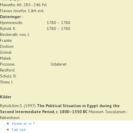
Manetho Afr. 285–246 fvt
Flavius Josefus 1.årh evt.
Dateringer :
Hjemmeside.
1780 – 1780
Ryholt. K.
1780 – 1780
Beckerath, von, J.
Franke
Dodson
Grimal
Malek.
Piccione.
Udateret
Redford
Schulz. R.
Shaw, I.
Kilder
Ryholt,Kim.S. (1997)
The Political Situation in Egypt during the
Second Intermediate Period, c. 1800–1550 BC
Museum Tusculanum -
København
Hvem er vi ?
Fair use