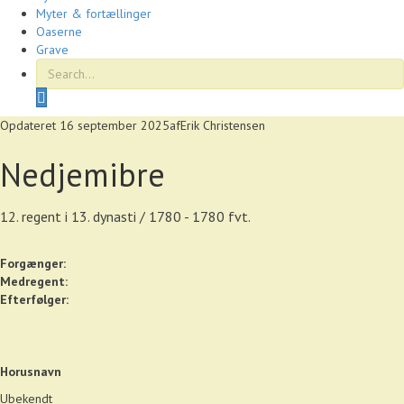
Myter & fortællinger
Oaserne
Grave
S
e
Opdateret 16 september 2025
af
Erik Christensen
a
r
Nedjemibre
c
h
12. regent i 13. dynasti / 1780 - 1780 fvt.
Forgænger:
Medregent:
Efterfølger:
Horusnavn
Ubekendt