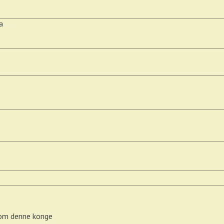
a
g om denne konge