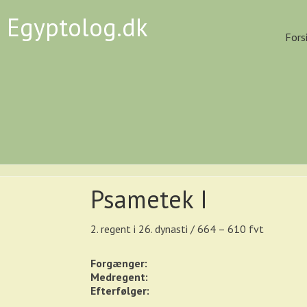
Egyptolog.dk
Fors
Psametek I
2. regent i 26. dynasti / 664 – 610 fvt
Forgænger:
Medregent:
Efterfølger: