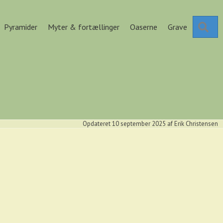
Se
Pyramider
Myter & fortællinger
Oaserne
Grave
Opdateret 10 september 2025
af
Erik Christensen