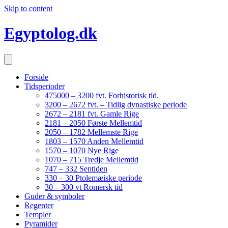
Skip to content
Egyptolog.dk
Forside
Tidsperioder
475000 – 3200 fvt. Forhistorisk tid.
3200 – 2672 fvt. – Tidlig dynastiske periode
2672 – 2181 fvt. Gamle Rige
2181 – 2050 Første Mellemtid
2050 – 1782 Mellemste Rige
1803 – 1570 Anden Mellemtid
1570 – 1070 Nye Rige
1070 – 715 Tredje Mellemtid
747 – 332 Sentiden
330 – 30 Ptolemæiske periode
30 – 300 vt Romersk tid
Guder & symboler
Regenter
Templer
Pyramider