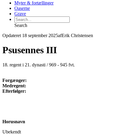
Myter & fortællinger
Oaserne
Grave
Search
Opdateret 18 september 2025
af
Erik Christensen
Psusennes III
18. regent i 21. dynasti / 969 - 945 fvt.
Forgænger:
Medregent:
Efterfølger:
Horusnavn
Ubekendt