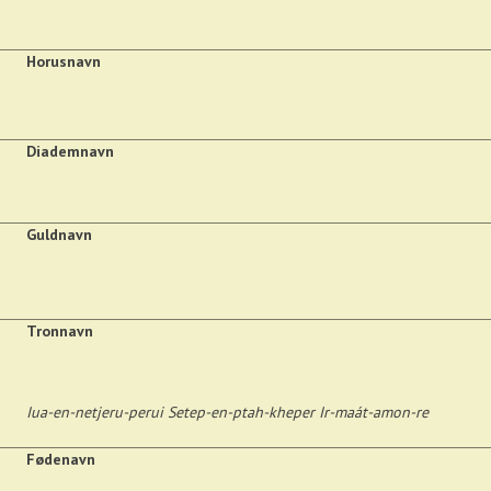
Horusnavn
Diademnavn
Guldnavn
Tronnavn
Iua-en-netjeru-perui Setep-en-ptah-kheper Ir-maát-amon-re
Fødenavn