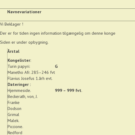
Navnevariationer
Vi Beklager !
Der er for tiden ingen information tilgængelig om denne konge
Siden er under opbygning.
Årstal
Kongelister:
Turin papyri:
G
Manetho Afr. 285–246 fvt
Flavius Josefus 1.årh evt.
Dateringer :
Hjemmeside.
999 – 999 fvt
.
Beckerath, von, J.
Franke
Dodson
Grimal
Malek.
Piccione.
Redford