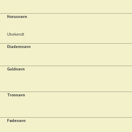
Horusnavn
Ubekendt
Diademnavn
Guldnavn
Tronnavn
Fødenavn