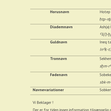
Horusnavn
Hotep 
ḥtp-nṯ
Diademnavn
Ash(a)
Ꜥš(Ꜣ)-
Guldnavn
Ineq t
InꜤḳ-t
Tronnavn
Sekhe
sḫm-r
Fødenavn
Sobek
sbk-m-
Navnevariationer
Sobkem
Vi Beklager !
Der er for tiden ingen information tilgængeli