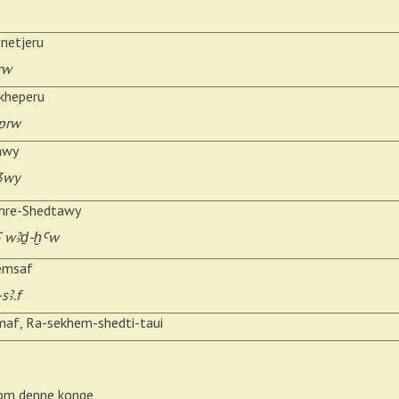
netjeru
rw
 kheperu
ḫprw
awy
3wy
mre-Shedtawy
Ꜥ wꜢḏ-ḫꜤw
emsaf
sꜢ.f
af, Ra-sekhem-shedti-taui
g om denne konge