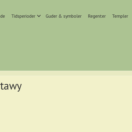
ide
Tidsperioder
Guder & symboler
Regenter
Templer
dtawy