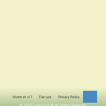
Search
Hvem er vi ?
Fair use
Privacy Policy
© 2026 Egyptolog.dk. All Rights Reserved.