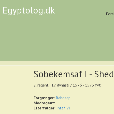
Egyptolog.dk
Fors
Sobekemsaf I - She
2. regent i 17. dynasti / 1576 - 1573 fvt.
Forgænger:
Rahotep
Medregent:
Efterfølger:
Intef VI