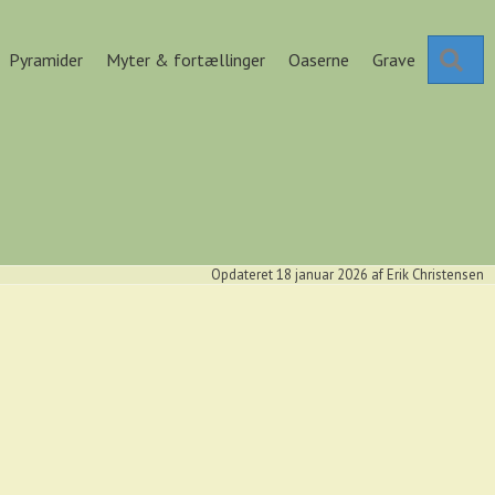
Se
Pyramider
Myter & fortællinger
Oaserne
Grave
Opdateret 18 januar 2026
af
Erik Christensen