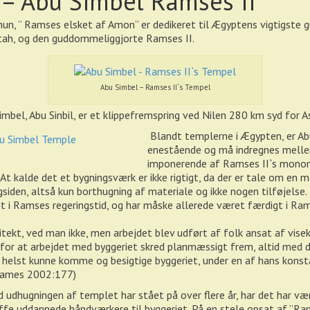
– Abu Simbel Ramses II
, ” Ramses elsket af Amon” er dedikeret til Ægyptens vigtigste 
tah, og den guddommeliggjorte Ramses II.
Abu Simbel – Ramses II`s Tempel
imbel, Abu Sinbil, er et klippefremspring ved Nilen 280 km syd for 
Blandt templerne i Ægypten, er Ab
enestående og må indregnes mell
imponerende af Ramses II`s mono
 At kalde det et bygningsværk er ikke rigtigt, da der er tale om en
gsiden, altså kun borthugning af materiale og ikke nogen tilføjelse.
gt i Ramses regeringstid, og har måske allerede været færdigt i Ra
itekt, ved man ikke, men arbejdet blev udført af folk ansat af vise
for at arbejdet med byggeriet skred planmæssigt frem, altid med d
helst kunne komme og besigtige byggeriet, under en af hans konst
 (James 2002:177)
 udhugningen af templet har stået på over flere år, har det har væ
affe uddannede håndværkere til byggeriet. På en stele opsat af ”R