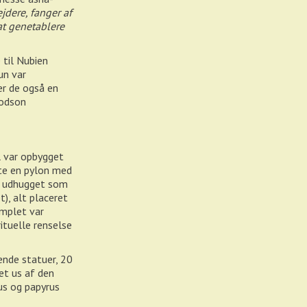
dere, fanger af
at genetablere
 til Nubien
un var
er de også en
Dodson
l var opbygget
te en pylon med
et udhugget som
t), alt placeret
mplet var
ituelle renselse
ende statuer, 20
et us af den
tus og papyrus