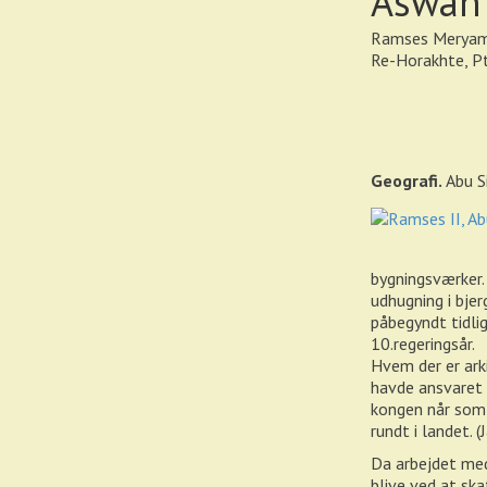
Aswan 
Ramses Meryamun
Re-Horakhte, P
Geografi.
Abu S
bygningsværker.
udhugning i bjer
påbegyndt tidli
10.regeringsår.
Hvem der er ark
havde ansvaret 
kongen når som 
rundt i landet.
Da arbejdet med
blive ved at sk