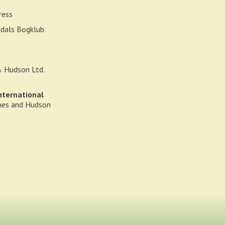
ress
dals Bogklub
 Hudson Ltd.
nternational
mes and Hudson