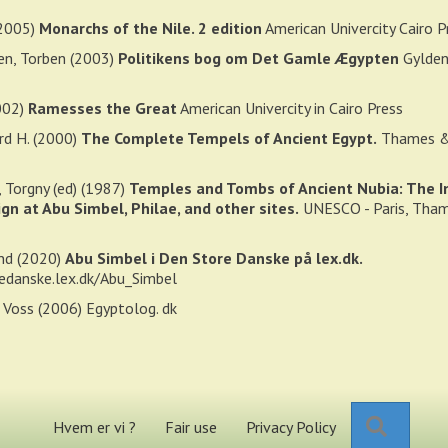
(2005)
Monarchs of the Nile. 2 edition
American Univercity Cairo P
n, Torben (2003)
Politikens bog om Det Gamle Ægypten
Gylden
002)
Ramesses the Great
American Univercity in Cairo Press
ard H. (2000)
The Complete Tempels of Ancient Egypt.
Thames &
 Torgny (ed) (1987)
Temples and Tombs of Ancient Nubia: The I
n at Abu Simbel, Philae, and other sites.
UNESCO - Paris, Tha
and (2020)
Abu Simbel i Den Store Danske på lex.dk.
edanske.lex.dk/Abu_Simbel
e Voss (2006)
Egyptolog. dk
Search
Hvem er vi ?
Fair use
Privacy Policy