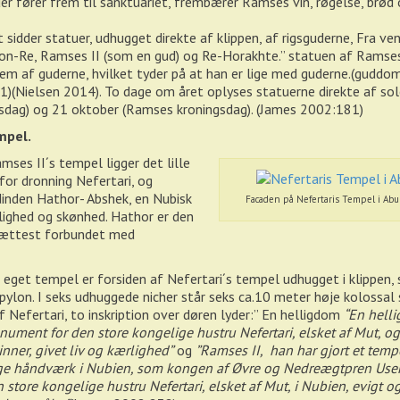
er fører frem til sanktuariet, frembærer Ramses vin, røgelse, brød 
t sidder statuer, udhugget direkte af klippen, af rigsguderne, Fra v
mon-Re, Ramses II (som en gud) og Re-Horakhte.” statuen af Rams
em af guderne, hvilket tyder på at han er lige med guderne.(guddo
)(Nielsen 2014). To dage om året oplyses statuerne direkte af sol
sdag) og 21 oktober (Ramses kroningsdag). (James 2002:181)
mpel.
mses II´s tempel ligger det lille
for dronning Nefertari, og
udinden Hathor- Abshek, en Nubisk
Facaden på Nefertaris Tempel i Abu 
lighed og skønhed. Hathor er den
 tættest forbundet med
get tempel er forsiden af Nefertari´s tempel udhugget i klippen, 
ylon. I seks udhuggede nicher står seks ca.10 meter høje kolossal s
 Nefertari, to inskription over døren lyder:” En helligdom
“En helli
ment for den store kongelige hustru Nefertari, elsket af Mut, o
nner, givet liv og kærlighed”
og
”Ramses II, han har gjort et tempe
vige håndværk i Nubien, som kongen af Øvre og Nedreægtpren Use
n store kongelige hustru Nefertari, elsket af Mut, i Nubien, evigt og 