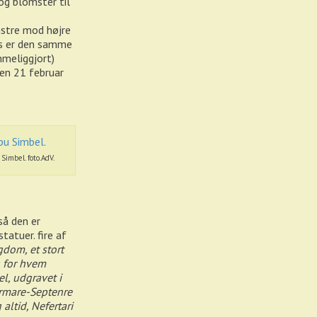
og blomster til
enstre mod højre
es er den samme
mmeliggjort)
en 21 februar
Simbel. foto.AdV.
så den er
tatuer. fire af
gdom, et stort
g for hvem
l, udgravet i
rmare-Septenre
altid, Nefertari