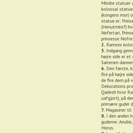
Mindre statuer 
kolossal statue
(kongens mor) o
statue er: Prins
(Henutmire?) hv
Nefertari, Prin
prinsesse Nofret
2.
Ramses kolos
5.
Indgang genne
højre side er et
Sammen danner 
6.
Den første, k
fire på højre s
de fire dem på 
Dekorations pro
Qadesh hvor Ram
uafgjort), på de
primære guder d
7.
Magasiner til 
8.
I den anden ha
guderne: Anubis
Horus.