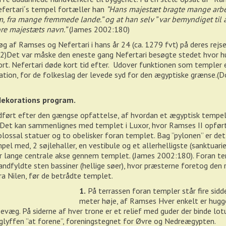
fertari´s tempel fortæller han
”Hans majestæt bragte mange arbej
, fra mange fremmede lande.” og at han selv ” var bemyndiget til 
ore majestæts navn.”
(James 2002:180)
g af Ramses og Nefertari i hans år 24 (ca. 1279 fvt) på deres rejse
2)Det var måske den eneste gang Nefertari besøgte stedet hvor h
t. Nefertari døde kort tid efter. Udover funktionen som templer 
ion, for de folkeslag der levede syd for den ægyptiske grænse.(
 dekorations program.
dført efter den gængse opfattelse, af hvordan et ægyptisk tempe
 Det kan sammenlignes med templet i Luxor, hvor Ramses II opfør
olossal statuer og to obelisker foran templet. Bag ”pylonen” er d
el med, 2 søjlehaller, en vestibule og et allerhelligste (sanktuarie
 lange centrale akse gennem templet. (James 2002:180). Foran te
andfyldte sten bassiner (hellige søer), hvor præsterne foretog den r
fra Nilen, før de betrådte templet.
1.
På terrassen foran templer står fire sidd
meter høje, af Ramses Hver enkelt er hugg
pevæg. På siderne af hver trone er et relief med guder der binde lo
roglyffen ”at forene”, foreningstegnet for Øvre og Nedreægypten.