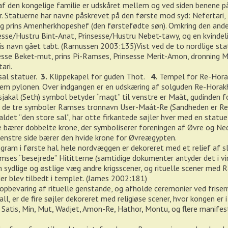
af den kongelige familie er udskåret mellem og ved siden benene på 
r. Statuerne har navne påskrevet på den første mod syd: Nefertari
g prins Amenherkhopeshef (den førstefødte søn). Omkring den ande
esse/Hustru Bint-Anat, Prinsesse/Hustru Nebet-tawy, og en kvindelig
is navn gået tabt. (Ramussen 2003:135)Vist ved de to nordlige stat
sesse Beket-mut, prins Pi-Ramses, Prinsesse Merit-Amon, dronning 
ari.
al statuer.
3.
Klippekapel for guden Thot.
4.
Tempel for Re-Hora
m pylonen. Over indgangen er en udskæring af solguden Re-Horakh
 sjakal (Seth) symbol betyder “magt” til venstre er Maàt, gudinden 
de tre symboler Ramses tronnavn User-Maát-Re (Sandheden er Re´
aldet ”den store sal”, har otte firkantede søjler hver med en statu
ide bærer dobbelte krone, der symboliserer foreningen af Øvre og 
venstre side bærer den hvide krone for Øvreægypten.
gram i første hal. hele nordvæggen er dekoreret med et relief af s
ses “besejrede” Hititterne (samtidige dokumenter antyder det i vi
n sydlige og østlige væg andre krigsscener, og rituelle scener med 
er blev tilbedt i templet. (James 2002:181)
opbevaring af rituelle genstande, og afholde ceremonier ved frise
ll, er de fire søjler dekoreret med religiøse scener, hvor kongen er
, Satis, Min, Mut, Wadjet, Amon-Re, Hathor, Montu, og flere manifes