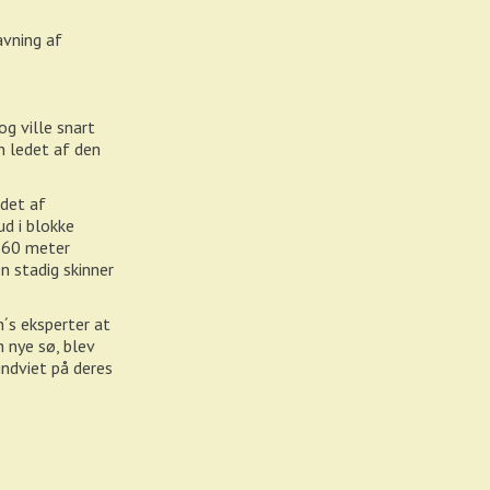
avning af
g ville snart
n ledet af den
det af
d i blokke
m 60 meter
n stadig skinner
´s eksperter at
n nye sø, blev
indviet på deres