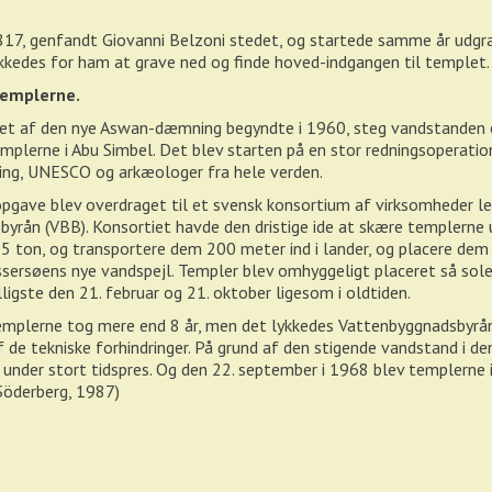
1817, genfandt Giovanni Belzoni stedet, og startede samme år udgr
kkedes for ham at grave ned og finde hoved-indgangen til templet.
templerne.
iet af den nye Aswan-dæmning begyndte i 1960, steg vandstanden o
lerne i Abu Simbel. Det blev starten på en stor redningsoperatio
ing, UNESCO og arkæologer fra hele verden.
ave blev overdraget til et svensk konsortium af virksomheder le
yrån (VBB). Konsortiet havde den dristige ide at skære templerne u
 ton, og transportere dem 200 meter ind i lander, og placere de
ssersøens nye vandspejl. Templer blev omhyggeligt placeret så sole
elligste den 21. februar og 21. oktober ligesom i oldtiden.
emplerne tog mere end 8 år, men det lykkedes Vattenbyggnadsbyrån
f de tekniske forhindringer. På grund af den stigende vandstand i de
r under stort tidspres. Og den 22. september i 1968 blev templerne 
Söderberg, 1987)