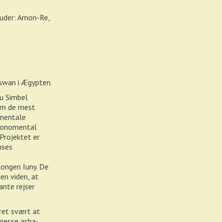
guder: Amon-Re,
Aswan i Ægypten.
u Simbel
em de mest
mentale
 monomental
 Projektet er
mses
kongen Iuny. De
en viden, at
ante rejser
ret svært at
amesse asha-