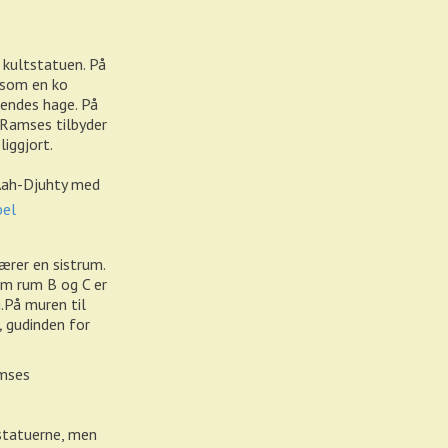
d kultstatuen. På
 som en ko
hendes hage. På
 Ramses tilbyder
liggjort.
 Aah-Djuhty med
ærer en sistrum.
lem rum B og C er
.På muren til
,
gudinden for
mses
statuerne, men