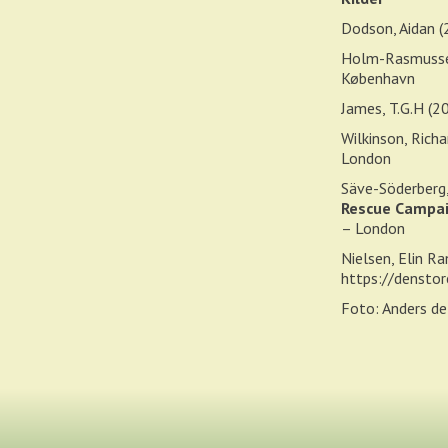
Dodson, Aidan 
Holm-Rasmusse
København
James, T.G.H (2
Wilkinson, Rich
London
Säve-Söderberg,
Rescue Campaig
– London
Nielsen, Elin R
https://denstor
Foto: Anders d