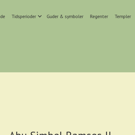
ide
Tidsperioder
Guder & symboler
Regenter
Templer