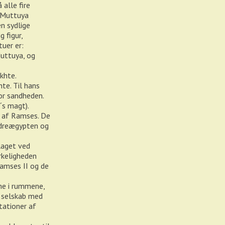
alle fire
, Muttuya
n sydlige
 figur,
uer er:
Muttuya, og
khte.
te. Til hans
for sandheden.
s magt).
e af Ramses. De
Nedreægypten og
laget ved
rkeligheden
Ramses II og de
rne i rummene,
 i selskab med
tationer af