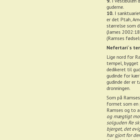
9.
I vestibulen d
guderne.
10.
I sanktuarie
er det Ptah, A
størrelse som d
(James 2002:181
(Ramses fødsel
Nefertari´s te
Lige nord for Ra
tempel, bygget 
dedikeret til g
gudinde for kær
gudinde der er
dronningen.
Som på Ramses e
formet som en p
Ramses og to af
og mægtigt monu
solguden Re ski
bjerget, det e
har gjort for de