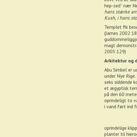
hep-sed” nær Ne
hans stærke arm
Kush, i hans st
Templet fik besø
(James 2002:18
guddommeliggjor
magt demonstrat
2005:129)
Arkitektur og
Abu Simbel er u
under Nye Rige.
seks siddende k
et ægyptisk temp
på den 60 meter
oprindeligt to v
i vand ført ind 
oprindelige klip
planter til hie