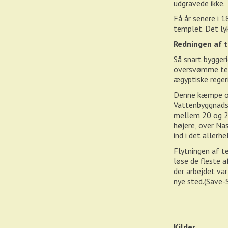
udgravede ikke.
Få år senere i 
templet. Det ly
Redningen af 
Så snart bygger
oversvømme temp
ægyptiske reger
Denne kæmpe opg
Vattenbyggnadsb
mellem 20 og 25
højere, over Na
ind i det allerh
Flytningen af t
løse de fleste a
der arbejdet va
nye sted.(Säve-
Kilder