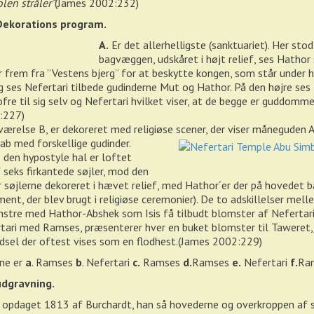
olen stråler”
(James 2002:232)
Dekorations program.
A.
Er det allerhelligste (sanktuariet). Her sto
bagvæggen, udskåret i højt relief, ses Hathor
frem fra ”Vestens bjerg” for at beskytte kongen, som står under 
 ses Nefertari tilbede gudinderne Mut og Hathor. På den højre ses
ofre til sig selv og Nefertari hvilket viser, at de begge er guddomme
:227)
relse B, er dekoreret med religiøse scener, der viser måneguden
kab med forskellige gudinder.
 den hypostyle hal er loftet
 seks firkantede søjler, mod den
r søjlerne dekoreret i hævet relief, med Hathor´er der på hovedet b
ument, der blev brugt i religiøse ceremonier). De to adskillelser mel
enstre med Hathor-Abshek som Isis få tilbudt blomster af Nefertari
rtari med Ramses, præsenterer hver en buket blomster til Taweret,
ødsel der oftest vises som en flodhest.(James 2002:229)
rne er
a
. Ramses
b
. Nefertari
c.
Ramses
d.
Ramses
e.
Nefertari
f.
Ra
udgravning.
 opdaget 1813 af Burchardt, han så hovederne og overkroppen af 