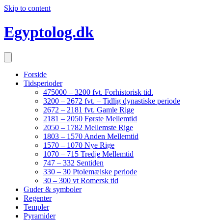
Skip to content
Egyptolog.dk
Forside
Tidsperioder
475000 – 3200 fvt. Forhistorisk tid.
3200 – 2672 fvt. – Tidlig dynastiske periode
2672 – 2181 fvt. Gamle Rige
2181 – 2050 Første Mellemtid
2050 – 1782 Mellemste Rige
1803 – 1570 Anden Mellemtid
1570 – 1070 Nye Rige
1070 – 715 Tredje Mellemtid
747 – 332 Sentiden
330 – 30 Ptolemæiske periode
30 – 300 vt Romersk tid
Guder & symboler
Regenter
Templer
Pyramider