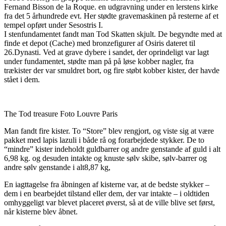
Fernand Bisson de la Roque. en udgravning under en lerstens kirke
fra det 5 århundrede evt. Her stødte gravemaskinen på resterne af et
tempel opført under Sesostris I.
I stenfundamentet fandt man Tod Skatten skjult. De begyndte med at
finde et depot (Cache) med bronzefigurer af Osiris dateret til
26.Dynasti. Ved at grave dybere i sandet, der oprindeligt var lagt
under fundamentet, stødte man på på løse kobber nagler, fra
trækister der var smuldret bort, og fire støbt kobber kister, der havde
stået i dem.
The Tod treasure Foto Louvre Paris
Man fandt fire kister. To “Store” blev rengjort, og viste sig at være
pakket med lapis lazuli i både rå og forarbejdede stykker. De to
“mindre” kister indeholdt guldbarrer og andre genstande af guld i alt
6,98 kg. og desuden intakte og knuste sølv skibe, sølv-barrer og
andre sølv genstande i alt8,87 kg,
En iagttagelse fra åbningen af kisterne var, at de bedste stykker –
dem i en bearbejdet tilstand eller dem, der var intakte – i oldtiden
omhyggeligt var blevet placeret øverst, så at de ville blive set først,
når kisterne blev åbnet.