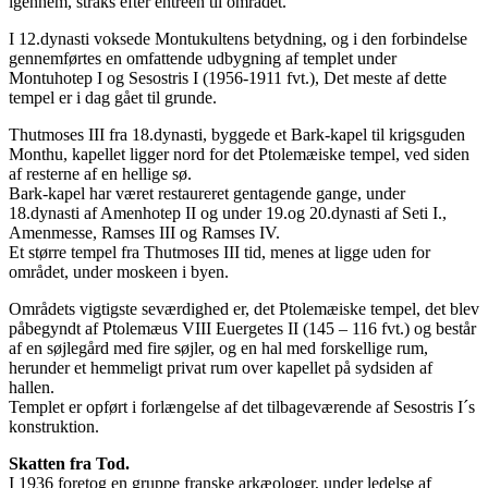
igennem, straks efter entreen til området.
I 12.dynasti voksede Montukultens betydning, og i den forbindelse
gennemførtes en omfattende udbygning af templet under
Montuhotep I og Sesostris I (1956-1911 fvt.), Det meste af dette
tempel er i dag gået til grunde.
Thutmoses III fra 18.dynasti, byggede et Bark-kapel til krigsguden
Monthu, kapellet ligger nord for det Ptolemæiske tempel, ved siden
af resterne af en hellige sø.
Bark-kapel har været restaureret gentagende gange, under
18.dynasti af Amenhotep II og under 19.og 20.dynasti af Seti I.,
Amenmesse, Ramses III og Ramses IV.
Et større tempel fra Thutmoses III tid, menes at ligge uden for
området, under moskeen i byen.
Områdets vigtigste seværdighed er, det Ptolemæiske tempel, det blev
påbegyndt af Ptolemæus VIII Euergetes II (145 – 116 fvt.) og består
af en søjlegård med fire søjler, og en hal med forskellige rum,
herunder et hemmeligt privat rum over kapellet på sydsiden af
hallen.
Templet er opført i forlængelse af det tilbageværende af Sesostris I´s
konstruktion.
Skatten fra Tod.
I 1936 foretog en gruppe franske arkæologer, under ledelse af