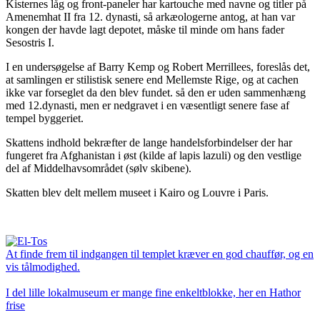
Kisternes låg og front-paneler har kartouche med navne og titler på
Amenemhat II fra 12. dynasti, så arkæologerne antog, at han var
kongen der havde lagt depotet, måske til minde om hans fader
Sesostris I.
I en undersøgelse af Barry Kemp og Robert Merrillees, foreslås det,
at samlingen er stilistisk senere end Mellemste Rige, og at cachen
ikke var forseglet da den blev fundet. så den er uden sammenhæng
med 12.dynasti, men er nedgravet i en væsentligt senere fase af
tempel byggeriet.
Skattens indhold bekræfter de lange handelsforbindelser der har
fungeret fra Afghanistan i øst (kilde af lapis lazuli) og den vestlige
del af Middelhavsområdet (sølv skibene).
Skatten blev delt mellem museet i Kairo og Louvre i Paris.
At finde frem til indgangen til templet kræver en god chauffør, og en
vis tålmodighed.
I del lille lokalmuseum er mange fine enkeltblokke, her en Hathor
frise