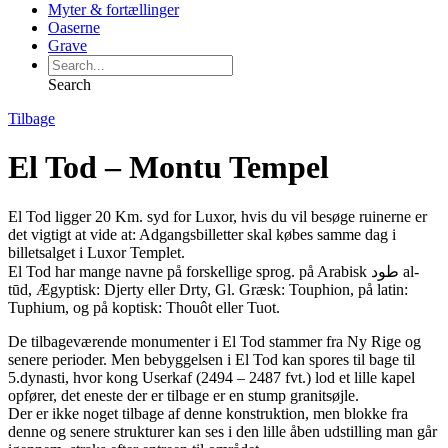
Myter & fortællinger
Oaserne
Grave
Search
Tilbage
El Tod – Montu Tempel
El Tod ligger 20 Km. syd for Luxor, hvis du vil besøge ruinerne er
det vigtigt at vide at: Adgangsbilletter skal købes samme dag i
billetsalget i Luxor Templet.
El Tod har mange navne på forskellige sprog. på Arabisk طود‎ al-
tūd, Ægyptisk: Djerty eller Drty, Gl. Græsk: Touphion, på latin:
Tuphium, og på koptisk: Thouôt eller Tuot.
De tilbageværende monumenter i El Tod stammer fra Ny Rige og
senere perioder. Men bebyggelsen i El Tod kan spores til bage til
5.dynasti, hvor kong Userkaf (2494 – 2487 fvt.) lod et lille kapel
opfører, det eneste der er tilbage er en stump granitsøjle.
Der er ikke noget tilbage af denne konstruktion, men blokke fra
denne og senere strukturer kan ses i den lille åben udstilling man går