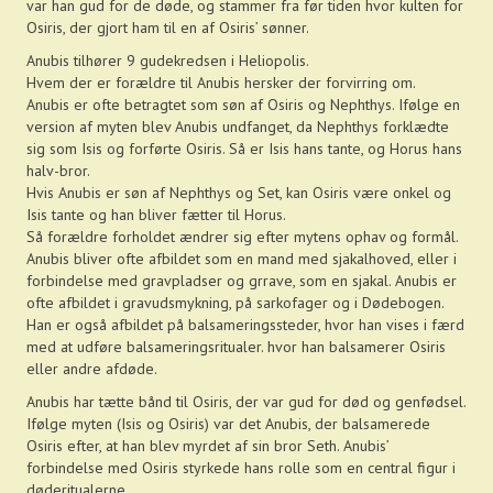
var han gud for de døde, og stammer fra før tiden hvor kulten for
Osiris, der gjort ham til en af Osiris’ sønner.
Anubis tilhører 9 gudekredsen i Heliopolis.
Hvem der er forældre til Anubis hersker der forvirring om.
Anubis er ofte betragtet som søn af Osiris og Nephthys. Ifølge en
version af myten blev Anubis undfanget, da Nephthys forklædte
sig som Isis og forførte Osiris. Så er Isis hans tante, og Horus hans
halv-bror.
Hvis Anubis er søn af Nephthys og Set, kan Osiris være onkel og
Isis tante og han bliver fætter til Horus.
Så forældre forholdet ændrer sig efter mytens ophav og formål.
Anubis bliver ofte afbildet som en mand med sjakalhoved, eller i
forbindelse med gravpladser og grrave, som en sjakal. Anubis er
ofte afbildet i gravudsmykning, på sarkofager og i Dødebogen.
Han er også afbildet på balsameringssteder, hvor han vises i færd
med at udføre balsameringsritualer. hvor han balsamerer Osiris
eller andre afdøde.
Anubis har tætte bånd til Osiris, der var gud for død og genfødsel.
Ifølge myten (Isis og Osiris) var det Anubis, der balsamerede
Osiris efter, at han blev myrdet af sin bror Seth. Anubis’
forbindelse med Osiris styrkede hans rolle som en central figur i
døderitualerne.