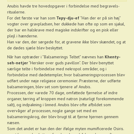
Anubis havde tre hovedopgaver i forbindelse med begravels-
ritualerne.
For det første var han som
Tepy-dju-ef
“Han der er på sin høj”
vogter over gravpladsen, her dukkede han ofte op som en sjakal,
der bar en halskrave med magiske indskrifter og en pisk eller
plejl i hænderne.
Han var den, der sørgede for, at gravene ikke blev skændet, og at
de dødes sjæle blev beskyttet.
Når han optræder i ”Balsamerings Teltet” nævnes han
Khenty-
seh-netjer
“Hersker over guds pavillon”. Der blev benyttet
særlige telte i forbindelse med nekropol områder, og i
forbindelse med dødetempler, hvor balsameringsprocessen blev
udført under nøje religiøse ceremonier. Præsterne, der udførte
balsameringen, blev set som tjenere af Anubis.
Processen, der varede 70 dage, omfattede fjernelse af indre
organer, tørring af kroppen med natron (naturligt forekommende
salt), og indpakning i linned. Anubis blev ofte afbildet som
overvåger af processen, nogle gange set med en
balsameringskrog, der blev brugt til at fjerne hjernen gennem
næsen.
Som det andet er han den der ifølge myten mumificerede Osiris.