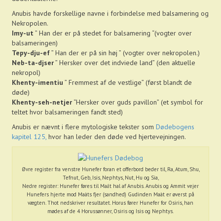
Anubis havde forskellige navne i forbindelse med balsamering og
Nekropolen.
Imy-ut
” Han der er på stedet for balsamering “(vogter over
balsameringen)
Tepy-dju-ef
” Han der er på sin høj ” (vogter over nekropolen.)
Neb-ta-djser
” Hersker over det indviede land” (den aktuelle
nekropol)
Khenty-imentiu
” Fremmest af de vestlige” (først blandt de
døde)
Khenty-seh-netjer
“Hersker over guds pavillon” (et symbol for
teltet hvor balsameringen fandt sted)
Anubis er nævnt i flere mytologiske tekster som
Dødebogens
kapitel 125,
hvor han leder den døde ved hjertevejningen.
Øvre register fra venstre Hunefer foran et offerbord beder til, Ra, Atum, Shu,
Tefnut, Geb, Isis, Nephtys, Nut, Hu og Sia,
Nedre register: Hunefer føres til Maát hal af Anubis. Anubis og Ammit vejer
Hunefers hjerte mod Maàts fjer (sandhed) Gudinden Maàt er øverst på
vægten. Thot nedskriver resultatet. Horus fører Hunefer for Osiris, han
mødes af de 4 Horussønner, Osiris og Isis og Nephtys.