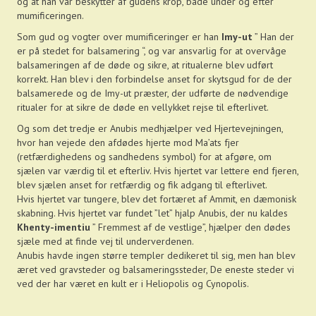
og at han var beskytter af gudens krop, både under og efter
mumificeringen.
Som gud og vogter over mumificeringer er han
Imy-ut
” Han der
er på stedet for balsamering “, og var ansvarlig for at overvåge
balsameringen af de døde og sikre, at ritualerne blev udført
korrekt. Han blev i den forbindelse anset for skytsgud for de der
balsamerede og de Imy-ut præster, der udførte de nødvendige
ritualer for at sikre de døde en vellykket rejse til efterlivet.
Og som det tredje er Anubis medhjælper ved Hjertevejningen,
hvor han vejede den afdødes hjerte mod Ma’ats fjer
(retfærdighedens og sandhedens symbol) for at afgøre, om
sjælen var værdig til et efterliv. Hvis hjertet var lettere end fjeren,
blev sjælen anset for retfærdig og fik adgang til efterlivet.
Hvis hjertet var tungere, blev det fortæret af Ammit, en dæmonisk
skabning. Hvis hjertet var fundet ”let” hjalp Anubis, der nu kaldes
Khenty-imentiu
” Fremmest af de vestlige”, hjælper den dødes
sjæle med at finde vej til underverdenen.
Anubis havde ingen større templer dedikeret til sig, men han blev
æret ved gravsteder og balsameringssteder, De eneste steder vi
ved der har været en kult er i Heliopolis og Cynopolis.