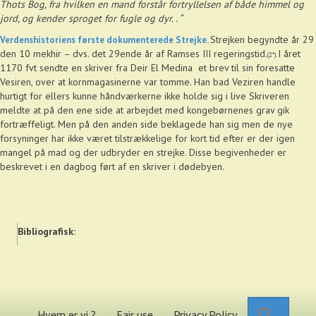
Thots Bog, fra hvilken en mand forstår fortryllelsen af både himmel og
jord, og kender sproget for fugle og dyr. . “
Strejken begyndte år 29
Verdenshistoriens første dokumenterede Strejke.
den 10 mekhir – dvs. det 29ende år af Ramses III regeringstid.
I året
(2*).
1170 fvt sendte en skriver fra Deir El Medina et brev til sin foresatte
Vesiren, over at kornmagasinerne var tomme. Han bad Veziren handle
hurtigt for ellers kunne håndværkerne ikke holde sig i live Skriveren
meldte at på den ene side at arbejdet med kongebørnenes grav gik
fortræffeligt. Men på den anden side beklagede han sig men de nye
forsyninger har ikke været tilstrækkelige for kort tid efter er der igen
mangel på mad og der udbryder en strejke. Disse begivenheder er
beskrevet i en dagbog ført af en skriver i dødebyen.
Bibliografisk:
Search
Hvem er vi ?
Fair use
Privacy Policy