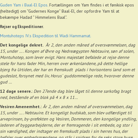
Guden Yam i Baal-El Epos.
Fortællingen om Yam findes i et fønikisk epos
(heltedigt) om ”Gudernes Konge” Baal-El, der opfordre Yam til at
bekæmpe Hadad ” Himmelens Baal”.
Rejser og Ekspeditioner.
Montuhoteps IV.s Ekspedition til Wadi Hammamat.
Det kongelige dekret.
År 2, den anden måned af oversvømmelsen, dag
15, under …. Kongen af Øvre og Nedreægypten Nebtauire, søn af solen,
Montuhotep, som lever evigt. Hans majestæt befalede at rejse denne
stele for hans fader Min, herren over ørkenlandene, på dette hellige
bjerg fra Urtiden, der har en fremskudt plads i horisontens land som et
gudeslot, forsynet med liv, Horus´ guddommelige rede, hvorover denne
gud …
12 dage senere.
:
Den 27ende dag blev låget til denne sarkofag bragt
ned, bestående af en blok på 4 x 8 x 11…
Vesiren Amenemhet.:
År 2, den anden måned af oversvømmelsen, dag
15, under …. Nebtauire. Et kongeligt budskab, som blev udfærdiget til
arveprinsen, by-prefekten og Vesiren, Dommeren, den kongelige yndling,
lederen af byggearbejderne, der er fremragende i sit embede, og stor i
sin værdighed, der indtager en fremskudt plads i sin herres hus, der
befaler over embedsmændene, og står i spidsen for de seks store huse,
…