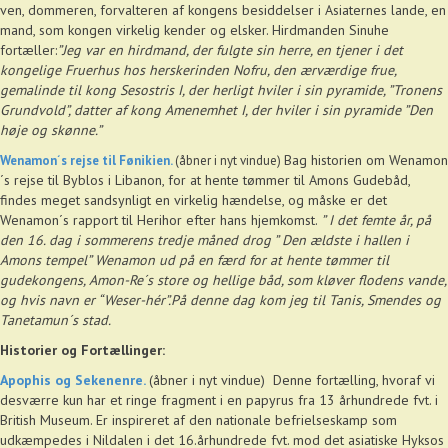
ven, dommeren, forvalteren af kongens besiddelser i Asiaternes lande, en
mand, som kongen virkelig kender og elsker. Hirdmanden Sinuhe
fortæller:
”Jeg var en hirdmand, der fulgte sin herre, en tjener i det
kongelige Fruerhus hos herskerinden Nofru, den ærværdige frue,
gemalinde til kong Sesostris I, der herligt hviler i sin pyramide, ”Tronens
Grundvold”, datter af kong Amenemhet I, der hviler i sin pyramide ”Den
høje og skønne.”
Bag historien om Wenamon
Wenamon´s rejse til Fønikien.
(åbner i nyt vindue)
´s rejse til Byblos i Libanon, for at hente tømmer til Amons Gudebåd,
findes meget sandsynligt en virkelig hændelse, og måske er det
Wenamon´s rapport til Herihor efter hans hjemkomst.
” I det femte år, på
den 16. dag i sommerens tredje måned drog ” Den ældste i hallen i
Amons tempel” Wenamon ud på en færd for at hente tømmer til
gudekongens, Amon-Re´s store og hellige båd, som kløver flodens vande,
og hvis navn er “Weser-hér”.På denne dag kom jeg til Tanis, Smendes og
Tanetamun´s stad.
Historier og Fortællinger:
Apophis og Sekenenre.
(åbner i nyt vindue) Denne fortælling, hvoraf vi
desværre kun har et ringe fragment i en papyrus fra 13 århundrede fvt. i
British Museum. Er inspireret af den nationale befrielseskamp som
udkæmpedes i Nildalen i det 16.århundrede fvt. mod det asiatiske Hyksos