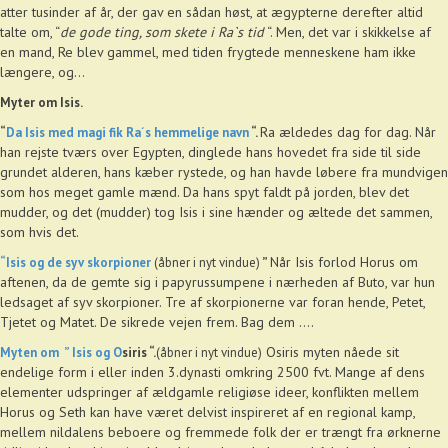
atter tusinder af år, der gav en sådan høst, at ægypterne derefter altid
talte om, “
de gode ting, som skete i Ra`s tid
“. Men, det var i skikkelse af
en mand, Re blev gammel, med tiden frygtede menneskene ham ikke
længere, og…
Myter om Isis.
Ra ældedes dag for dag. Når
“
Da Isis med magi fik Ra´s hemmelige navn
“.
han rejste tværs over Egypten, dinglede hans hovedet fra side til side
grundet alderen, hans kæber rystede, og han havde løbere fra mundvigen
som hos meget gamle mænd. Da hans spyt faldt på jorden, blev det
mudder, og det (mudder) tog Isis i sine hænder og æltede det sammen,
som hvis det.
Når Isis forlod Horus om
“Isis og de syv skorpioner
(åbner i nyt vindue)
”
aftenen, da de gemte sig i papyrussumpene i nærheden af Buto, var hun
ledsaget af syv skorpioner. Tre af skorpionerne var foran hende, Petet,
Tjetet og Matet. De sikrede vejen frem. Bag dem ….
Osiris myten nåede sit
Myten
om
” Isis og O
siris “.
(åbner i nyt vindue)
endelige form i eller inden 3.dynasti omkring 2500 fvt. Mange af dens
elementer udspringer af ældgamle religiøse ideer, konflikten mellem
Horus og Seth kan have været delvist inspireret af en regional kamp,
mellem nildalens beboere og fremmede folk der er trængt fra ørknerne