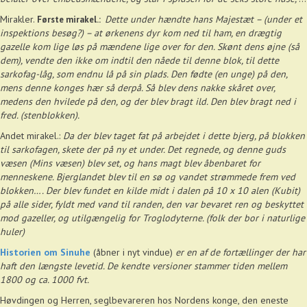
Mirakler.
Dette under hændte hans Majestæt – (under et
Første mirakel.:
inspektions besøg?) – at ørkenens dyr kom ned til ham, en drægtig
gazelle kom lige løs på mændene lige over for den. Skønt dens øjne (så
dem), vendte den ikke om indtil den nåede til denne blok, til dette
sarkofag-låg, som endnu lå på sin plads. Den fødte (en unge) på den,
mens denne konges hær så derpå. Så blev dens nakke skåret over,
medens den hvilede på den, og der blev bragt ild. Den blev bragt ned i
fred. (stenblokken).
Andet mirakel.:
Da der blev taget fat på arbejdet i dette bjerg, på blokken
til sarkofagen, skete der på ny et under. Det regnede, og denne guds
væsen (Mins væsen) blev set, og hans magt blev åbenbaret for
menneskene. Bjerglandet blev til en sø og vandet strømmede frem ved
blokken…. Der blev fundet en kilde midt i dalen på 10 x 10 alen (Kubit)
på alle sider, fyldt med vand til randen, den var bevaret ren og beskyttet
mod gazeller, og utilgængelig for Troglodyterne. (folk der bor i naturlige
huler)
Historien om Sinuhe
(åbner i nyt vindue)
er en af de fortællinger der har
haft den længste levetid. De kendte versioner stammer tiden mellem
1800 og ca. 1000 fvt.
Høvdingen og Herren, seglbevareren hos Nordens konge, den eneste