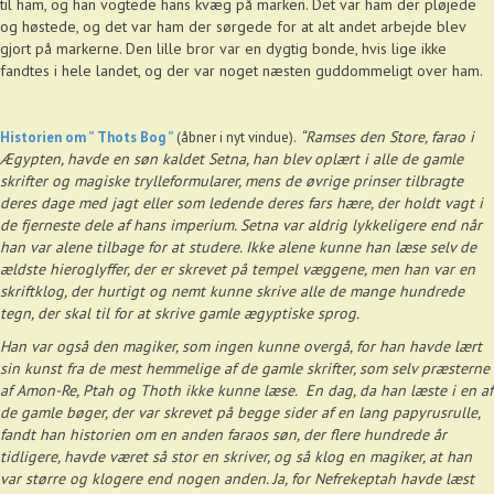
til ham, og han vogtede hans kvæg på marken. Det var ham der pløjede
og høstede, og det var ham der sørgede for at alt andet arbejde blev
gjort på markerne. Den lille bror var en dygtig bonde, hvis lige ikke
fandtes i hele landet, og der var noget næsten guddommeligt over ham.
“Ramses den Store, farao i
Historien om ” Thots Bog ”
(åbner i nyt vindue)
.
Ægypten, havde en søn kaldet Setna, han blev oplært i alle de gamle
skrifter og magiske trylleformularer, mens de øvrige prinser tilbragte
deres dage med jagt eller som ledende deres fars hære, der holdt vagt i
de fjerneste dele af hans imperium.
Setna var aldrig lykkeligere end når
han var alene tilbage for at studere. Ikke alene kunne han læse selv de
ældste hieroglyffer, der er skrevet på tempel væggene, men han var en
skriftklog, der hurtigt og nemt kunne skrive alle de mange hundrede
tegn, der skal til for at skrive gamle ægyptiske sprog.
Han var også den magiker, som ingen kunne overgå, for han havde lært
sin kunst fra de mest hemmelige af de gamle skrifter, som selv præsterne
af Amon-Re, Ptah og Thoth ikke kunne læse. En dag, da han læste i en af
de gamle bøger, der var skrevet på begge sider af en lang papyrusrulle,
fandt han historien om en anden faraos søn, der flere hundrede år
tidligere, havde været så stor en skriver, og så klog en magiker, at han
var større og klogere end nogen anden. Ja, for Nefrekeptah havde læst