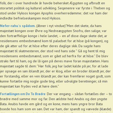
folk, der i over hundrede år havde behersket Ægypten og afbrudt en
storartet politisk og kulturel udvikling. Seqenenre var fyrste i Theben og
stod under Hyksos kongen Apophis overherredømme; det var ham der
indledte befrielseskampen mod Hyksos.
Nefer-rahu`s spådom
. (åbner i nyt vindue)”Men det skete, da hans
majestæt kongen over Øvre og Nedreægypten Snofru, den salige, var
den fortræffelige konge i hele landet, – en af disse dage skete det, ar
residensens embedsmænd kom til paladset for at hilse (på kongen), og
de gik atter ud for at hilse efter deres daglige skik. Da sagde hans
majestæt til skatmesteren, der stod ved hans side ” Gå og hent til mig
residensens embedsmænd, som er gået ud herfra for at hilse.” De blev
straks ført til ham, og de lå igen på deres mave foran majestæten. Hans
majestæt sagde til dem: ”Hør folk, jeg har ladet kalde på jer, for at lade
jer opsøge en søn iblandt jer, der er klog, eller en broder iblandt jer, der
er forstandig, eller en ven iblandt jer, der kan fremfører noget godt, som
kunne fortælle mig nogle gode ting, eller udvalgte beretninger, så min
majestæt kan frydes ved at høre dem.”
Der var engang – sådan fortælles der – to
Fortællingen om De To Brødre
brødre med samme mor og far. Den ældste hed Anubis og den yngste
Bata. Anubis havde em gård og en kone, mens hans yngre bror Bata
boede hos ham som en søn. Det var ham, der spandt og vævede (klæde)