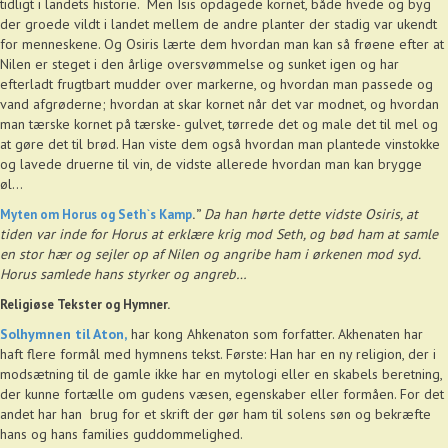
tidligt i landets historie. Men Isis opdagede kornet, både hvede og byg
der groede vildt i landet mellem de andre planter der stadig var ukendt
for menneskene. Og Osiris lærte dem hvordan man kan så frøene efter at
Nilen er steget i den årlige oversvømmelse og sunket igen og har
efterladt frugtbart mudder over markerne, og hvordan man passede og
vand afgrøderne; hvordan at skar kornet når det var modnet, og hvordan
man tærske kornet på tærske- gulvet, tørrede det og male det til mel og
at gøre det til brød. Han viste dem også hvordan man plantede vinstokke
og lavede druerne til vin, de vidste allerede hvordan man kan brygge
øl…
Da han hørte dette vidste Osiris, at
Myten om Horus og Seth`s Kamp
. ”
tiden var inde for Horus at erklære krig mod Seth, og bød ham at samle
en stor hær og sejler op af Nilen og angribe ham i ørkenen mod syd.
Horus samlede hans styrker og angreb…
Religiøse Tekster og Hymner.
Solhymnen til Aton,
har kong Ahkenaton som forfatter. Akhenaten har
haft flere formål med hymnens tekst. Første: Han har en ny religion, der i
modsætning til de gamle ikke har en mytologi eller en skabels beretning,
der kunne fortælle om gudens væsen, egenskaber eller formåen. For det
andet har han brug for et skrift der gør ham til solens søn og bekræfte
hans og hans families guddommelighed.