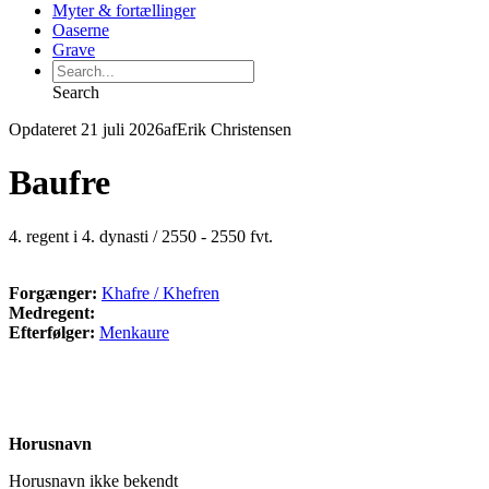
Myter & fortællinger
Oaserne
Grave
Search
Opdateret 21 juli 2026
af
Erik Christensen
Baufre
4. regent i 4. dynasti / 2550 - 2550 fvt.
Forgænger:
Khafre / Khefren
Medregent:
Efterfølger:
Menkaure
Horusnavn
Horusnavn ikke bekendt