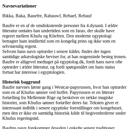
Navnevariationer
Bikka, Baka, Bauefre, Rabauwf, Rebaef, Rebauf
Baufre er en af de omdiskuterede personer fra 4.dynasti. I ældre
litteratur omtales han undertiden som en farao, der skulle have
regeret mellem Khufu og Khefren. Den moderne egyptologi
betragter ham imidlertid som en kongelig prins og ikke som en
selvstændig regent.
Selvom hans navn optræder i senere kilder, findes der ingen
samtidige arkæologiske beviser for, at han nogensinde besteg tronen.
Baufre er alligevel medtaget på egyptolog.dk, fordi hans navn ofte
optræder i ældre litteratur, og fordi spørgsmålet om hans status
fortsat har interesse i egyptologien.
Historisk baggrund
Baufre nævnes første gang i Westcar-papyrussen, hvor han optræder
som en af Khufus sønner ved hoffet. Papyrussen er en litterær
fortælling fra Mellemste Rige og beskriver en række magiske
historier, som Khufus sønner fortæller deres far. Teksten giver et
interessant indblik i senere egyptiske forestillinger om kongehuset,
men den er ikke en samtidig historisk kilde til begivenhederne under
Khufus regeringstid.
Baufres navn forekommer desuden i enkelte senere traditioner,