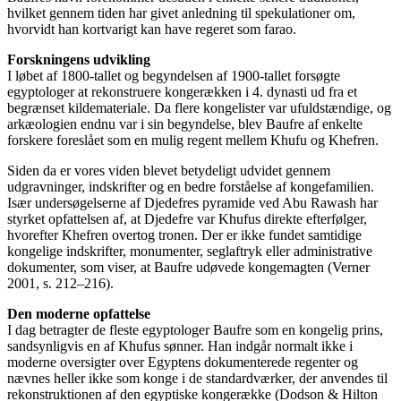
hvilket gennem tiden har givet anledning til spekulationer om,
hvorvidt han kortvarigt kan have regeret som farao.
Forskningens udvikling
I løbet af 1800-tallet og begyndelsen af 1900-tallet forsøgte
egyptologer at rekonstruere kongerækken i 4. dynasti ud fra et
begrænset kildemateriale. Da flere kongelister var ufuldstændige, og
arkæologien endnu var i sin begyndelse, blev Baufre af enkelte
forskere foreslået som en mulig regent mellem Khufu og Khefren.
Siden da er vores viden blevet betydeligt udvidet gennem
udgravninger, indskrifter og en bedre forståelse af kongefamilien.
Især undersøgelserne af Djedefres pyramide ved Abu Rawash har
styrket opfattelsen af, at Djedefre var Khufus direkte efterfølger,
hvorefter Khefren overtog tronen. Der er ikke fundet samtidige
kongelige indskrifter, monumenter, seglaftryk eller administrative
dokumenter, som viser, at Baufre udøvede kongemagten (Verner
2001, s. 212–216).
Den moderne opfattelse
I dag betragter de fleste egyptologer Baufre som en kongelig prins,
sandsynligvis en af Khufus sønner. Han indgår normalt ikke i
moderne oversigter over Egyptens dokumenterede regenter og
nævnes heller ikke som konge i de standardværker, der anvendes til
rekonstruktionen af den egyptiske kongerække (Dodson & Hilton