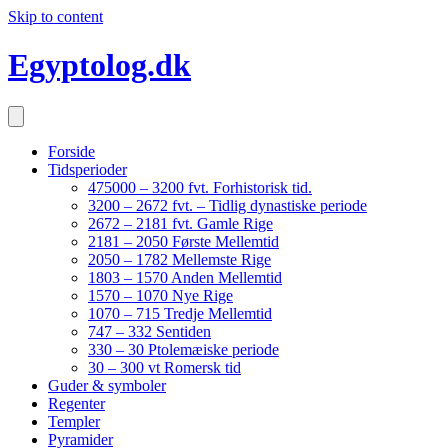
Skip to content
Egyptolog.dk
Forside
Tidsperioder
475000 – 3200 fvt. Forhistorisk tid.
3200 – 2672 fvt. – Tidlig dynastiske periode
2672 – 2181 fvt. Gamle Rige
2181 – 2050 Første Mellemtid
2050 – 1782 Mellemste Rige
1803 – 1570 Anden Mellemtid
1570 – 1070 Nye Rige
1070 – 715 Tredje Mellemtid
747 – 332 Sentiden
330 – 30 Ptolemæiske periode
30 – 300 vt Romersk tid
Guder & symboler
Regenter
Templer
Pyramider