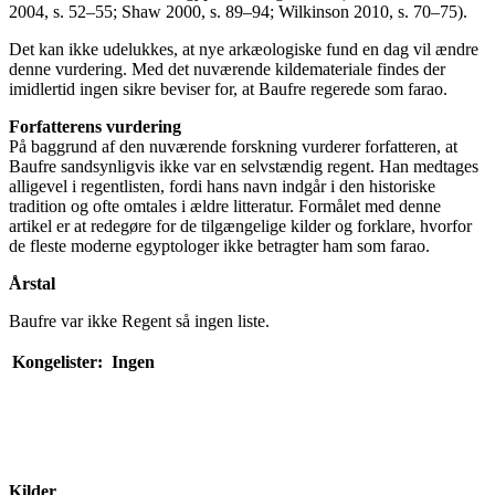
2004, s. 52–55; Shaw 2000, s. 89–94; Wilkinson 2010, s. 70–75).
Det kan ikke udelukkes, at nye arkæologiske fund en dag vil ændre
denne vurdering. Med det nuværende kildemateriale findes der
imidlertid ingen sikre beviser for, at Baufre regerede som farao.
Forfatterens vurdering
På baggrund af den nuværende forskning vurderer forfatteren, at
Baufre sandsynligvis ikke var en selvstændig regent. Han medtages
alligevel i regentlisten, fordi hans navn indgår i den historiske
tradition og ofte omtales i ældre litteratur. Formålet med denne
artikel er at redegøre for de tilgængelige kilder og forklare, hvorfor
de fleste moderne egyptologer ikke betragter ham som farao.
Årstal
Baufre var ikke Regent så ingen liste.
Kongelister:
Ingen
Kilder