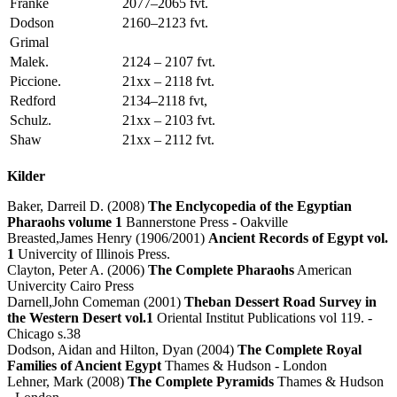
Franke
2077–2065 fvt.
Dodson
2160–2123 fvt.
Grimal
Malek.
2124 – 2107 fvt.
Piccione.
21xx – 2118 fvt.
Redford
2134–2118 fvt,
Schulz.
21xx – 2103 fvt.
Shaw
21xx – 2112 fvt.
Kilder
Baker, Darreil D. (2008)
The Enclycopedia of the Egyptian
Pharaohs volume 1
Bannerstone Press - Oakville
Breasted,James Henry (1906/2001)
Ancient Records of Egypt vol.
1
Univercity of Illinois Press.
Clayton, Peter A. (2006)
The Complete Pharaohs
American
Univercity Cairo Press
Darnell,John Comeman (2001)
Theban Dessert Road Survey in
the Western Desert vol.1
Oriental Institut Publications vol 119. -
Chicago s.38
Dodson, Aidan and Hilton, Dyan (2004)
The Complete Royal
Families of Ancient Egypt
Thames & Hudson - London
Lehner, Mark (2008)
The Complete Pyramids
Thames & Hudson