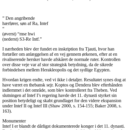
” Den angribende
hærfører, søn af Ra, Intef
“
(øverst) “mse hwi
(nederst) S3-Re Intf.”
I nærheden blev der fundet en inskription fra Tjauti, hvor han
fortæller om anlæggelsen af en vej gennem ørkenen, efter at en
rivaliserende hersker havde afskåret de normale ruter. Kontrollen
over disse veje var af stor strategisk betydning, da de sikrede
forbindelsen mellem Herakleopolis og det sydlige Egypten.
Hvordan krigen endte, ved vi ikke i detaljer. Resultatet synes dog at
have været en thebansk sejr. Koptos og Dendera blev efterhånden
indlemmet i det område, som blev kontrolleret fra Theben. Ved
slutningen af Intef I’s regering havde det 11. dynasti styrket sin
position betydeligt og skabt grundlaget for den videre ekspansion
under Intef II og Intef III (Shaw 2000, s. 154-155; Baker 2008, s.
163).
Monumenter
Intef I er blandt de dårligst dokumenterede konger i det 11. dynasti.