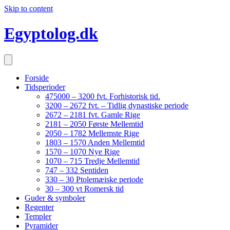
Skip to content
Egyptolog.dk
Forside
Tidsperioder
475000 – 3200 fvt. Forhistorisk tid.
3200 – 2672 fvt. – Tidlig dynastiske periode
2672 – 2181 fvt. Gamle Rige
2181 – 2050 Første Mellemtid
2050 – 1782 Mellemste Rige
1803 – 1570 Anden Mellemtid
1570 – 1070 Nye Rige
1070 – 715 Tredje Mellemtid
747 – 332 Sentiden
330 – 30 Ptolemæiske periode
30 – 300 vt Romersk tid
Guder & symboler
Regenter
Templer
Pyramider