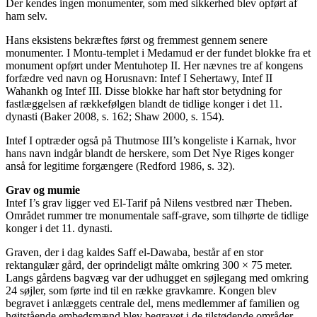
Der kendes ingen monumenter, som med sikkerhed blev opført af
ham selv.
Hans eksistens bekræftes først og fremmest gennem senere
monumenter. I Montu-templet i Medamud er der fundet blokke fra et
monument opført under Mentuhotep II. Her nævnes tre af kongens
forfædre ved navn og Horusnavn: Intef I Sehertawy, Intef II
Wahankh og Intef III. Disse blokke har haft stor betydning for
fastlæggelsen af rækkefølgen blandt de tidlige konger i det 11.
dynasti (Baker 2008, s. 162; Shaw 2000, s. 154).
Intef I optræder også på Thutmose III’s kongeliste i Karnak, hvor
hans navn indgår blandt de herskere, som Det Nye Riges konger
anså for legitime forgængere (Redford 1986, s. 32).
Grav og mumie
Intef I’s grav ligger ved El-Tarif på Nilens vestbred nær Theben.
Området rummer tre monumentale saff-grave, som tilhørte de tidlige
konger i det 11. dynasti.
Graven, der i dag kaldes Saff el-Dawaba, består af en stor
rektangulær gård, der oprindeligt målte omkring 300 × 75 meter.
Langs gårdens bagvæg var der udhugget en søjlegang med omkring
24 søjler, som førte ind til en række gravkamre. Kongen blev
begravet i anlæggets centrale del, mens medlemmer af familien og
højtstående embedsmænd blev begravet i de tilstødende områder