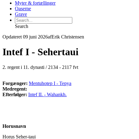
Myter & fortællinger
Oaserne
Grave
Search
Opdateret 09 juni 2026
af
Erik Christensen
Intef I - Sehertaui
2. regent i 11. dynasti / 2134 - 2117 fvt
Forgænger:
Mentuhotep I - Tepya
Medregent:
Efterfølger:
Intef II. - Wahankh.
Horusnavn
Horus Seher-taui