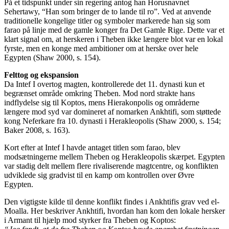
På et tidspunkt under sin regering antog han Horusnavnet
Sehertawy, “Han som bringer de to lande til ro”. Ved at anvende
traditionelle kongelige titler og symboler markerede han sig som
farao på linje med de gamle konger fra Det Gamle Rige. Dette var et
klart signal om, at herskeren i Theben ikke længere blot var en lokal
fyrste, men en konge med ambitioner om at herske over hele
Egypten (Shaw 2000, s. 154).
Felttog og ekspansion
Da Intef I overtog magten, kontrollerede det 11. dynasti kun et
begrænset område omkring Theben. Mod nord strakte hans
indflydelse sig til Koptos, mens Hierakonpolis og områderne
længere mod syd var domineret af nomarken Ankhtifi, som støttede
kong Neferkare fra 10. dynasti i Herakleopolis (Shaw 2000, s. 154;
Baker 2008, s. 163).
Kort efter at Intef I havde antaget titlen som farao, blev
modsætningerne mellem Theben og Herakleopolis skærpet. Egypten
var stadig delt mellem flere rivaliserende magtcentre, og konflikten
udviklede sig gradvist til en kamp om kontrollen over Øvre
Egypten.
Den vigtigste kilde til denne konflikt findes i Ankhtifis grav ved el-
Moalla. Her beskriver Ankhtifi, hvordan han kom den lokale hersker
i Armant til hjælp mod styrker fra Theben og Koptos: