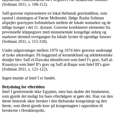
(Soliman 2011, s. 108-112).
Saff-gravene repræsenterer en lokal thebansk gravtradition, som
opstod i slutningen af Første Mellemtid. Ifølge Rasha Soliman
afspejler gravtypen forbindelsen mellem de lokale nomarker og de
tidlige konger i det 11. dynasti. Gravene kombinerer elementer fra
provinsielle klippegrave med monumentale kongelige anlæg og
markerer dermed overgangen fra lokale fyrster til egentlige faraoer
(Soliman 2011, s. 115-118).
Under udgravninger mellem 1970 og 1974 blev gravene undersøgt
af tyske arkæologer. På baggrund af keramikfund og arkitektoniske
detaljer blev Saff el-Dawaba identificeret som Intef I’s grav, Saff al-
Kisasiyya som Intef II’s grav og Saff al-Baqar som Intef III’s grav
(Soliman 2011, s. 121-122).
Ingen mumie af Intef I er fundet.
Betydning for eftertiden
Intef I genforenede ikke Egypten, men han skabte det fundament,
som gjorde det muligt for hans efterfølgere at gøre det. Han var den
første historisk sikre hersker i den thebanske kongeslægt og den
første, som åbent gjorde krav på kongemagten i opposition til
herskerne i Herakleopolis.