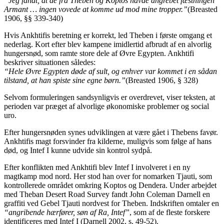
“Jeg fandt, at de fra Theben og Koptos havde angrebet fæstningen
Armant … ingen vovede at komme ud mod mine tropper.”
(Breasted
1906, §§ 339-340)
Hvis Ankhtifis beretning er korrekt, led Theben i første omgang et
nederlag. Kort efter blev kampene imidlertid afbrudt af en alvorlig
hungersnød, som ramte store dele af Øvre Egypten. Ankhtifi
beskriver situationen således:
“Hele Øvre Egypten døde af sult, og enhver var kommet i en sådan
tilstand, at han spiste sine egne børn.”
(Breasted 1906, § 328)
Selvom formuleringen sandsynligvis er overdrevet, viser teksten, at
perioden var præget af alvorlige økonomiske problemer og social
uro.
Efter hungersnøden synes udviklingen at være gået i Thebens favør.
Ankhtifis magt forsvinder fra kilderne, muligvis som følge af hans
død, og Intef I kunne udvide sin kontrol sydpå.
Efter konflikten med Ankhtifi blev Intef I involveret i en ny
magtkamp mod nord. Her stod han over for nomarken Tjauti, som
kontrollerede området omkring Koptos og Dendera. Under arbejdet
med Theban Desert Road Survey fandt John Coleman Darnell en
graffiti ved Gebel Tjauti nordvest for Theben. Indskriften omtaler en
“angribende hærfører, søn af Ra, Intef”
, som af de fleste forskere
identificeres med Intef I (Darnell 2002, s. 49-52).