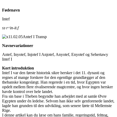
Fødenavn
Intef
sз r ͤ in-it.f
Navnevariationer
Antef, Inyotef, Injotef I Anjotef, Anyotef, Enyotef og Sehertawy
Intef I
Kort introduktion
Intef I var den første historisk sikre hersker i det 11. dynasti og
regnes af mange forskere for den egentlige grundlægger af den
thebanske kongeslægt. Han regerede i en tid, hvor Egypten var
opdelt mellem flere rivaliserende magtcentre, og hvor ingen hersker
havde kontrol over hele landet.
Fra sin base i Theben begyndte han arbejdet med at samle Øvre
Egypten under én ledelse. Selvom han ikke selv genforenede landet,
lagde han grunden til den udvikling, som senere førte til Mellemste
Rige.
I denne artikel kan du læse om hans familie, regeringstid, felttog,