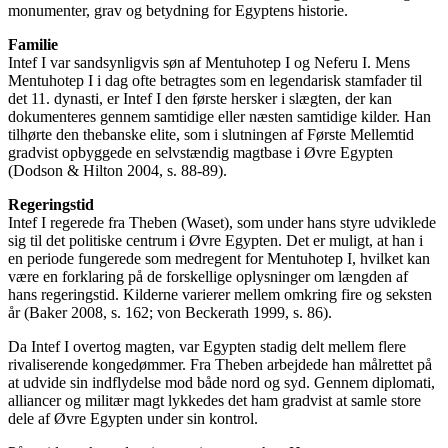
monumenter, grav og betydning for Egyptens historie.
Familie
Intef I var sandsynligvis søn af Mentuhotep I og Neferu I. Mens
Mentuhotep I i dag ofte betragtes som en legendarisk stamfader til
det 11. dynasti, er Intef I den første hersker i slægten, der kan
dokumenteres gennem samtidige eller næsten samtidige kilder. Han
tilhørte den thebanske elite, som i slutningen af Første Mellemtid
gradvist opbyggede en selvstændig magtbase i Øvre Egypten
(Dodson & Hilton 2004, s. 88-89).
Regeringstid
Intef I regerede fra Theben (Waset), som under hans styre udviklede
sig til det politiske centrum i Øvre Egypten. Det er muligt, at han i
en periode fungerede som medregent for Mentuhotep I, hvilket kan
være en forklaring på de forskellige oplysninger om længden af
hans regeringstid. Kilderne varierer mellem omkring fire og seksten
år (Baker 2008, s. 162; von Beckerath 1999, s. 86).
Da Intef I overtog magten, var Egypten stadig delt mellem flere
rivaliserende kongedømmer. Fra Theben arbejdede han målrettet på
at udvide sin indflydelse mod både nord og syd. Gennem diplomati,
alliancer og militær magt lykkedes det ham gradvist at samle store
dele af Øvre Egypten under sin kontrol.