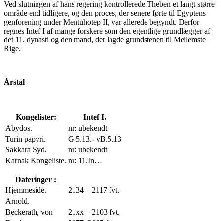
Ved slutningen af hans regering kontrollerede Theben et langt større
område end tidligere, og den proces, der senere førte til Egyptens
genforening under Mentuhotep II, var allerede begyndt. Derfor
regnes Intef I af mange forskere som den egentlige grundlægger af
det 11. dynasti og den mand, der lagde grundstenen til Mellemste
Rige.
Årstal
Kongelister:
Intef I.
Abydos.
nr: ubekendt
Turin papyri.
G 5.13.- vB.5.13
Sakkara Syd.
nr: ubekendt
Karnak Kongeliste.
nr: 11.In…
Dateringer :
Hjemmeside.
2134 – 2117 fvt.
Arnold.
Beckerath, von
21xx – 2103 fvt.