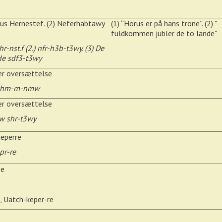
rus Hernestef. (2) Neferhabtawy
(1) “Horus er på hans trone”. (2) "
fuldkommen jubler de to lande"
hr-nst.f (2.) nfr-h3b-t3wy. (3) De
de sdf3-t3wy
r oversættelse
whm-m-nmw
r oversættelse
w shr-t3wy
eperre
pr-re
e
 Uatch-keper-re