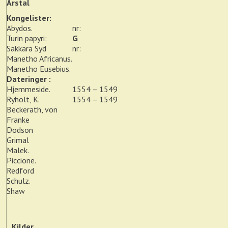
Årstal
Kongelister:
Abydos.
nr:
Turin papyri:
G
Sakkara Syd
nr:
Manetho Africanus.
Manetho Eusebius.
Dateringer :
Hjemmeside.
1554 – 1549
Ryholt, K.
1554 – 1549
Beckerath, von
Franke
Dodson
Grimal
Malek.
Piccione.
Redford
Schulz.
Shaw
Kilder