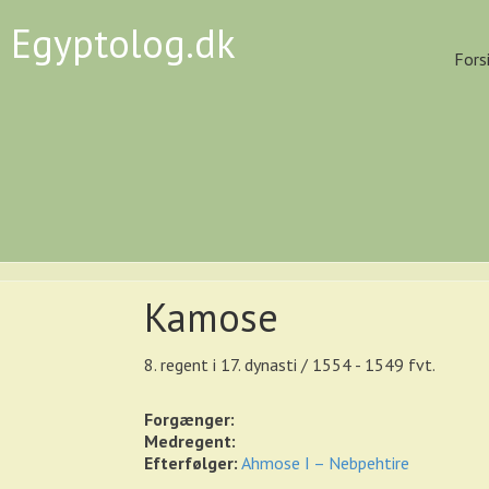
Egyptolog.dk
Fors
Kamose
8. regent i 17. dynasti / 1554 - 1549 fvt.
Forgænger:
Medregent:
Efterfølger:
Ahmose I – Nebpehtire