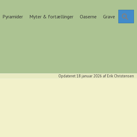
Se
Pyramider
Myter & fortællinger
Oaserne
Grave
Opdateret 18 januar 2026
af
Erik Christensen