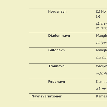
Horusnavn
(1) Ho
(3)
(1) he-
to lan
Diademnavn
Mangle
nbty 
Guldnavn
Mangle
bik nb
Tronnavn
Wadjkh
w3d-h
Fødenavn
Kamos
k3-ms
Navnevariationer
Kames,