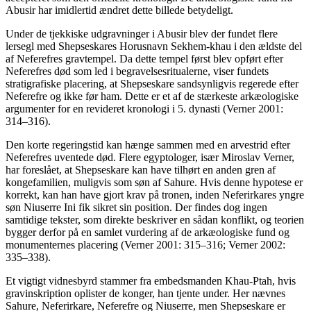
Abusir har imidlertid ændret dette billede betydeligt.
Under de tjekkiske udgravninger i Abusir blev der fundet flere
lersegl med Shepseskares Horusnavn Sekhem-khau i den ældste del
af Neferefres gravtempel. Da dette tempel først blev opført efter
Neferefres død som led i begravelsesritualerne, viser fundets
stratigrafiske placering, at Shepseskare sandsynligvis regerede efter
Neferefre og ikke før ham. Dette er et af de stærkeste arkæologiske
argumenter for en revideret kronologi i 5. dynasti (Verner 2001:
314–316).
Den korte regeringstid kan hænge sammen med en arvestrid efter
Neferefres uventede død. Flere egyptologer, især Miroslav Verner,
har foreslået, at Shepseskare kan have tilhørt en anden gren af
kongefamilien, muligvis som søn af Sahure. Hvis denne hypotese er
korrekt, kan han have gjort krav på tronen, inden Neferirkares yngre
søn Niuserre Ini fik sikret sin position. Der findes dog ingen
samtidige tekster, som direkte beskriver en sådan konflikt, og teorien
bygger derfor på en samlet vurdering af de arkæologiske fund og
monumenternes placering (Verner 2001: 315–316; Verner 2002:
335–338).
Et vigtigt vidnesbyrd stammer fra embedsmanden Khau-Ptah, hvis
gravinskription oplister de konger, han tjente under. Her nævnes
Sahure, Neferirkare, Neferefre og Niuserre, men Shepseskare er