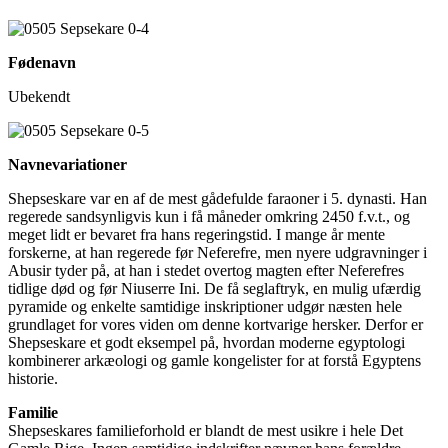
Fødenavn
Ubekendt
Navnevariationer
Shepseskare var en af de mest gådefulde faraoner i 5. dynasti. Han
regerede sandsynligvis kun i få måneder omkring 2450 f.v.t., og
meget lidt er bevaret fra hans regeringstid. I mange år mente
forskerne, at han regerede før Neferefre, men nyere udgravninger i
Abusir tyder på, at han i stedet overtog magten efter Neferefres
tidlige død og før Niuserre Ini. De få seglaftryk, en mulig ufærdig
pyramide og enkelte samtidige inskriptioner udgør næsten hele
grundlaget for vores viden om denne kortvarige hersker. Derfor er
Shepseskare et godt eksempel på, hvordan moderne egyptologi
kombinerer arkæologi og gamle kongelister for at forstå Egyptens
historie.
Familie
Shepseskares familieforhold er blandt de mest usikre i hele Det