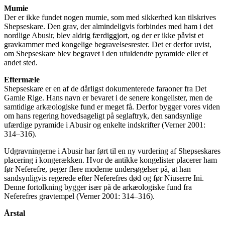
Mumie
Der er ikke fundet nogen mumie, som med sikkerhed kan tilskrives
Shepseskare. Den grav, der almindeligvis forbindes med ham i det
nordlige Abusir, blev aldrig færdiggjort, og der er ikke påvist et
gravkammer med kongelige begravelsesrester. Det er derfor uvist,
om Shepseskare blev begravet i den ufuldendte pyramide eller et
andet sted.
Eftermæle
Shepseskare er en af de dårligst dokumenterede faraoner fra Det
Gamle Rige. Hans navn er bevaret i de senere kongelister, men de
samtidige arkæologiske fund er meget få. Derfor bygger vores viden
om hans regering hovedsageligt på seglaftryk, den sandsynlige
ufærdige pyramide i Abusir og enkelte indskrifter (Verner 2001:
314–316).
Udgravningerne i Abusir har ført til en ny vurdering af Shepseskares
placering i kongerækken. Hvor de antikke kongelister placerer ham
før Neferefre, peger flere moderne undersøgelser på, at han
sandsynligvis regerede efter Neferefres død og før Niuserre Ini.
Denne fortolkning bygger især på de arkæologiske fund fra
Neferefres gravtempel (Verner 2001: 314–316).
Årstal