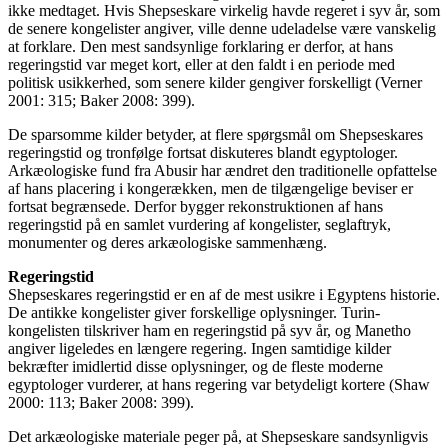
ikke medtaget. Hvis Shepseskare virkelig havde regeret i syv år, som
de senere kongelister angiver, ville denne udeladelse være vanskelig
at forklare. Den mest sandsynlige forklaring er derfor, at hans
regeringstid var meget kort, eller at den faldt i en periode med
politisk usikkerhed, som senere kilder gengiver forskelligt (Verner
2001: 315; Baker 2008: 399).
De sparsomme kilder betyder, at flere spørgsmål om Shepseskares
regeringstid og tronfølge fortsat diskuteres blandt egyptologer.
Arkæologiske fund fra Abusir har ændret den traditionelle opfattelse
af hans placering i kongerækken, men de tilgængelige beviser er
fortsat begrænsede. Derfor bygger rekonstruktionen af hans
regeringstid på en samlet vurdering af kongelister, seglaftryk,
monumenter og deres arkæologiske sammenhæng.
Regeringstid
Shepseskares regeringstid er en af de mest usikre i Egyptens historie.
De antikke kongelister giver forskellige oplysninger. Turin-
kongelisten tilskriver ham en regeringstid på syv år, og Manetho
angiver ligeledes en længere regering. Ingen samtidige kilder
bekræfter imidlertid disse oplysninger, og de fleste moderne
egyptologer vurderer, at hans regering var betydeligt kortere (Shaw
2000: 113; Baker 2008: 399).
Det arkæologiske materiale peger på, at Shepseskare sandsynligvis