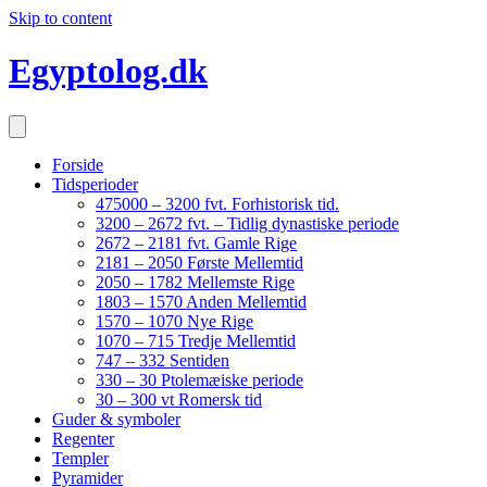
Skip to content
Egyptolog.dk
Forside
Tidsperioder
475000 – 3200 fvt. Forhistorisk tid.
3200 – 2672 fvt. – Tidlig dynastiske periode
2672 – 2181 fvt. Gamle Rige
2181 – 2050 Første Mellemtid
2050 – 1782 Mellemste Rige
1803 – 1570 Anden Mellemtid
1570 – 1070 Nye Rige
1070 – 715 Tredje Mellemtid
747 – 332 Sentiden
330 – 30 Ptolemæiske periode
30 – 300 vt Romersk tid
Guder & symboler
Regenter
Templer
Pyramider