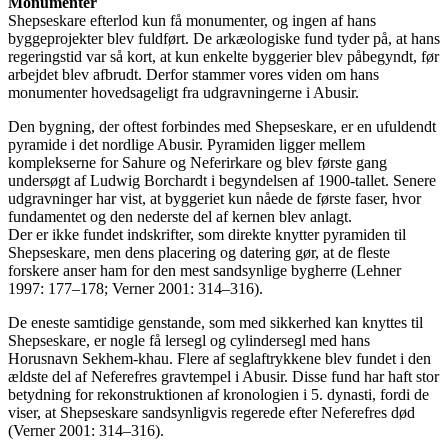
Monumenter
Shepseskare efterlod kun få monumenter, og ingen af hans
byggeprojekter blev fuldført. De arkæologiske fund tyder på, at hans
regeringstid var så kort, at kun enkelte byggerier blev påbegyndt, før
arbejdet blev afbrudt. Derfor stammer vores viden om hans
monumenter hovedsageligt fra udgravningerne i Abusir.
Den bygning, der oftest forbindes med Shepseskare, er en ufuldendt
pyramide i det nordlige Abusir. Pyramiden ligger mellem
komplekserne for Sahure og Neferirkare og blev første gang
undersøgt af Ludwig Borchardt i begyndelsen af 1900-tallet. Senere
udgravninger har vist, at byggeriet kun nåede de første faser, hvor
fundamentet og den nederste del af kernen blev anlagt.
Der er ikke fundet indskrifter, som direkte knytter pyramiden til
Shepseskare, men dens placering og datering gør, at de fleste
forskere anser ham for den mest sandsynlige bygherre (Lehner
1997: 177–178; Verner 2001: 314–316).
De eneste samtidige genstande, som med sikkerhed kan knyttes til
Shepseskare, er nogle få lersegl og cylindersegl med hans
Horusnavn Sekhem-khau. Flere af seglaftrykkene blev fundet i den
ældste del af Neferefres gravtempel i Abusir. Disse fund har haft stor
betydning for rekonstruktionen af kronologien i 5. dynasti, fordi de
viser, at Shepseskare sandsynligvis regerede efter Neferefres død
(Verner 2001: 314–316).