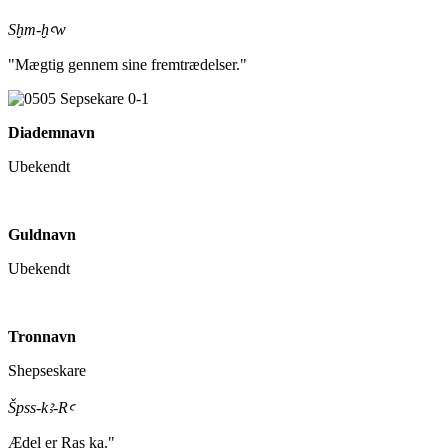
Sḫm-ḫꜥw
"Mægtig gennem sine fremtrædelser."
Diademnavn
Ubekendt
Guldnavn
Ubekendt
Tronnavn
Shepseskare
Špss-kꜣ-Rꜥ
Ædel er Ras ka."