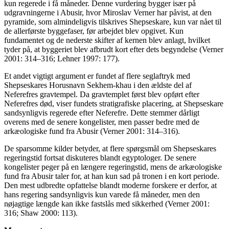
kun regerede i få måneder. Denne vurdering bygger især på
udgravningerne i Abusir, hvor Miroslav Verner har påvist, at den
pyramide, som almindeligvis tilskrives Shepseskare, kun var nået til
de allerførste byggefaser, før arbejdet blev opgivet. Kun
fundamentet og de nederste skifter af kernen blev anlagt, hvilket
tyder på, at byggeriet blev afbrudt kort efter dets begyndelse (Verner
2001: 314–316; Lehner 1997: 177).
Et andet vigtigt argument er fundet af flere seglaftryk med
Shepseskares Horusnavn Sekhem-khau i den ældste del af
Neferefres gravtempel. Da gravtemplet først blev opført efter
Neferefres død, viser fundets stratigrafiske placering, at Shepseskare
sandsynligvis regerede efter Neferefre. Dette stemmer dårligt
overens med de senere kongelister, men passer bedre med de
arkæologiske fund fra Abusir (Verner 2001: 314–316).
De sparsomme kilder betyder, at flere spørgsmål om Shepseskares
regeringstid fortsat diskuteres blandt egyptologer. De senere
kongelister peger på en længere regeringstid, mens de arkæologiske
fund fra Abusir taler for, at han kun sad på tronen i en kort periode.
Den mest udbredte opfattelse blandt moderne forskere er derfor, at
hans regering sandsynligvis kun varede få måneder, men den
nøjagtige længde kan ikke fastslås med sikkerhed (Verner 2001:
316; Shaw 2000: 113).