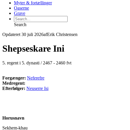
Myter & fortællinger
Oaserne
Grave
Search
Opdateret 30 juli 2026
af
Erik Christensen
Shepseskare Ini
5. regent i 5. dynasti / 2467 - 2460 fvt
Forgænger:
Neferefre
Medregent:
Efterfølger:
Neuserre Isi
Horusnavn
Sekhem-khau