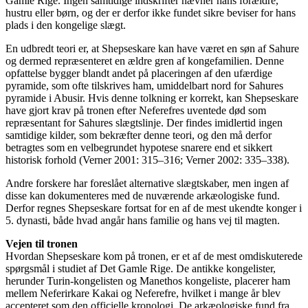
Gamle Rige. Ingen samtidige indskrifter nævner hans forældre,
hustru eller børn, og der er derfor ikke fundet sikre beviser for hans
plads i den kongelige slægt.
En udbredt teori er, at Shepseskare kan have været en søn af Sahure
og dermed repræsenteret en ældre gren af kongefamilien. Denne
opfattelse bygger blandt andet på placeringen af den ufærdige
pyramide, som ofte tilskrives ham, umiddelbart nord for Sahures
pyramide i Abusir. Hvis denne tolkning er korrekt, kan Shepseskare
have gjort krav på tronen efter Neferefres uventede død som
repræsentant for Sahures slægtslinje. Der findes imidlertid ingen
samtidige kilder, som bekræfter denne teori, og den må derfor
betragtes som en velbegrundet hypotese snarere end et sikkert
historisk forhold (Verner 2001: 315–316; Verner 2002: 335–338).
Andre forskere har foreslået alternative slægtskaber, men ingen af
disse kan dokumenteres med de nuværende arkæologiske fund.
Derfor regnes Shepseskare fortsat for en af de mest ukendte konger i
5. dynasti, både hvad angår hans familie og hans vej til magten.
Vejen til tronen
Hvordan Shepseskare kom på tronen, er et af de mest omdiskuterede
spørgsmål i studiet af Det Gamle Rige. De antikke kongelister,
herunder Turin-kongelisten og Manethos kongeliste, placerer ham
mellem Neferirkare Kakai og Neferefre, hvilket i mange år blev
accepteret som den officielle kronologi. De arkæologiske fund fra