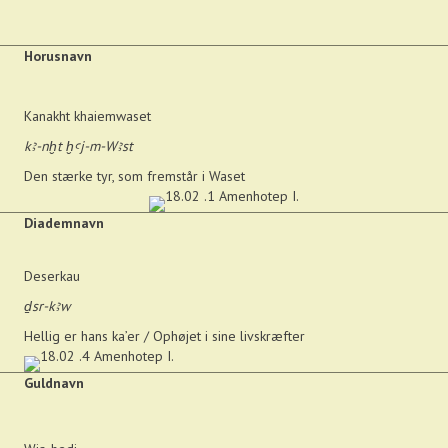
Horusnavn
Kanakht khaiemwaset
kꜣ-nḫt ḫꜥj-m-Wꜣst
Den stærke tyr, som fremstår i Waset
Diademnavn
Deserkau
ḏsr-kꜣw
Hellig er hans ka’er / Ophøjet i sine livskræfter
Guldnavn