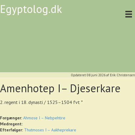
Egyptolog.dk
Opdateret 08 juni 2026
af
Erik Christensen
Amenhotep I– Djeserkare
2. regent i 18. dynasti / 1525–1504 fvt *
Forgænger:
Ahmose I – Nebpehtire
Medregent:
Efterfølger:
Thutmoses I – Aakheprekare