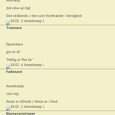
Wia-hedj
bik-nbw wjꜣ-ḥḏ
Den strålende / den som fremtræder i herlighed
Tronnavn
Djeserkare
ḏsr-kꜣ-Rꜥ
"Hellig er Ras ka "
Fødenavn
Amenhotep
imn-htp
Amon er tilfreds / Amon er i fred
Navnevariationer