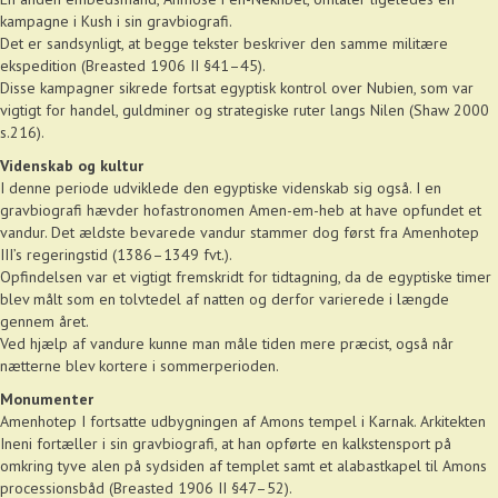
kampagne i Kush i sin gravbiografi.
Det er sandsynligt, at begge tekster beskriver den samme militære
ekspedition (Breasted 1906 II §41–45).
Disse kampagner sikrede fortsat egyptisk kontrol over Nubien, som var
vigtigt for handel, guldminer og strategiske ruter langs Nilen (Shaw 2000
s.216).
Videnskab og kultur
I denne periode udviklede den egyptiske videnskab sig også. I en
gravbiografi hævder hofastronomen Amen-em-heb at have opfundet et
vandur. Det ældste bevarede vandur stammer dog først fra Amenhotep
III’s regeringstid (1386–1349 fvt.).
Opfindelsen var et vigtigt fremskridt for tidtagning, da de egyptiske timer
blev målt som en tolvtedel af natten og derfor varierede i længde
gennem året.
Ved hjælp af vandure kunne man måle tiden mere præcist, også når
nætterne blev kortere i sommerperioden.
Monumenter
Amenhotep I fortsatte udbygningen af Amons tempel i Karnak. Arkitekten
Ineni fortæller i sin gravbiografi, at han opførte en kalkstensport på
omkring tyve alen på sydsiden af templet samt et alabastkapel til Amons
processionsbåd (Breasted 1906 II §47–52).