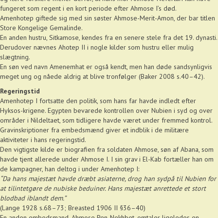
fungeret som regent i en kort periode efter Ahmose I’s død.
Amenhotep giftede sig med sin søster Ahmose-Merit-Amon, der bar titlen
Store Kongelige Gemalinde.
En anden hustru, Sitkamose, kendes fra en senere stele fra det 19. dynasti.
Derudover nævnes Ahotep II i nogle kilder som hustru eller mulig
slægtning.
En søn ved navn Amenemhat er også kendt, men han døde sandsynligvis
meget ung og nåede aldrig at blive tronfølger (Baker 2008 s.40–42).
Regeringstid
Amenhotep I fortsatte den politik, som hans far havde indledt efter
Hyksos-krigene. Egypten bevarede kontrollen over Nubien i syd og over
områder i Nildeltaet, som tidligere havde været under fremmed kontrol.
Gravinskriptioner fra embedsmænd giver et indblik i de militære
aktiviteter i hans regeringstid.
Den vigtigste kilde er biografien fra soldaten Ahmose, søn af Abana, som
havde tjent allerede under Ahmose I. I sin grav i El-Kab fortæller han om
de kampagner, han deltog i under Amenhotep I:
“Da hans majestæt havde dræbt asiaterne, drog han sydpå til Nubien for
at tilintetgøre de nubiske beduiner. Hans majestæt anrettede et stort
blodbad iblandt dem.”
(Lange 1928 s.68–73; Breasted 1906 II §36–40)
En anden embedsmand, Ahmose Pen-Nekhbet, omtaler ligeledes en