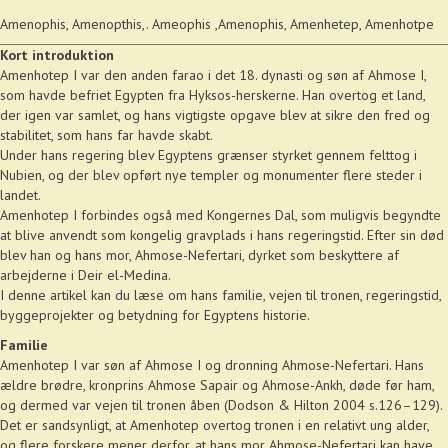
Amenophis, Amenopthis,. Ameophis ,Amenophis, Amenhetep, Amenhotpe
Kort introduktion
Amenhotep I var den anden farao i det 18. dynasti og søn af Ahmose I,
som havde befriet Egypten fra Hyksos-herskerne. Han overtog et land,
der igen var samlet, og hans vigtigste opgave blev at sikre den fred og
stabilitet, som hans far havde skabt.
Under hans regering blev Egyptens grænser styrket gennem felttog i
Nubien, og der blev opført nye templer og monumenter flere steder i
landet.
Amenhotep I forbindes også med Kongernes Dal, som muligvis begyndte
at blive anvendt som kongelig gravplads i hans regeringstid. Efter sin død
blev han og hans mor, Ahmose-Nefertari, dyrket som beskyttere af
arbejderne i Deir el-Medina.
I denne artikel kan du læse om hans familie, vejen til tronen, regeringstid,
byggeprojekter og betydning for Egyptens historie.
Familie
Amenhotep I var søn af Ahmose I og dronning Ahmose-Nefertari. Hans
ældre brødre, kronprins Ahmose Sapair og Ahmose-Ankh, døde før ham,
og dermed var vejen til tronen åben (Dodson & Hilton 2004 s.126–129).
Det er sandsynligt, at Amenhotep overtog tronen i en relativt ung alder,
og flere forskere mener derfor, at hans mor Ahmose-Nefertari kan have