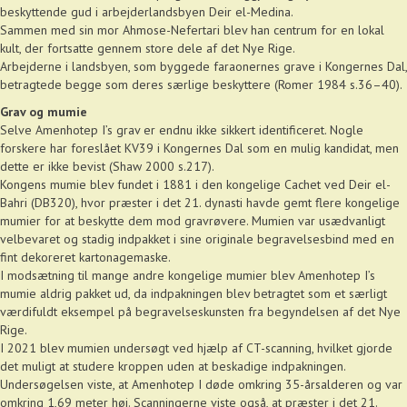
beskyttende gud i arbejderlandsbyen Deir el-Medina.
Sammen med sin mor Ahmose-Nefertari blev han centrum for en lokal
kult, der fortsatte gennem store dele af det Nye Rige.
Arbejderne i landsbyen, som byggede faraonernes grave i Kongernes Dal,
betragtede begge som deres særlige beskyttere (Romer 1984 s.36–40).
Grav og mumie
Selve Amenhotep I’s grav er endnu ikke sikkert identificeret. Nogle
forskere har foreslået KV39 i Kongernes Dal som en mulig kandidat, men
dette er ikke bevist (Shaw 2000 s.217).
Kongens mumie blev fundet i 1881 i den kongelige Cachet ved Deir el-
Bahri (DB320), hvor præster i det 21. dynasti havde gemt flere kongelige
mumier for at beskytte dem mod gravrøvere. Mumien var usædvanligt
velbevaret og stadig indpakket i sine originale begravelsesbind med en
fint dekoreret kartonagemaske.
I modsætning til mange andre kongelige mumier blev Amenhotep I’s
mumie aldrig pakket ud, da indpakningen blev betragtet som et særligt
værdifuldt eksempel på begravelseskunsten fra begyndelsen af det Nye
Rige.
I 2021 blev mumien undersøgt ved hjælp af CT-scanning, hvilket gjorde
det muligt at studere kroppen uden at beskadige indpakningen.
Undersøgelsen viste, at Amenhotep I døde omkring 35-årsalderen og var
omkring 1,69 meter høj. Scanningerne viste også, at præster i det 21.