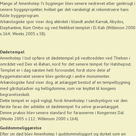
Mange af Amenhotep I’s bygninger blev senere nedrevet eller genbrugt i
senere byggeprojekter, hvilket gør det vanskeligt at rekonstruere hans
fulde byggeprogram.
Arkæologiske spor viser dog aktivitet i blandt andet Karnak, Abydos,
Elephantine, Kom Ombo og ved Nekhbet-templet i El-Kab (Wilkinson 2000
s.164; Weeks 2005 s.58).
Dødetempel
Amenhotep I lod opføre sit dødetempel på vestbredden ved Theben i
området ved Deir el-Bahari, nord for det senere tempel for Hatshepsut.
Templet er i dag næsten helt forsvundet, fordi store dele af
byggematerialet senere blev genbrugt i andre monumenter.
Arkæologiske fund viser dog, at anlægget bestod af en tempelbygning
med gårdspladser og helligdomme, som var knyttet til kongens
begravelseskult.
Dette tempel er også vigtigt, fordi Amenhotep I sandsynligvis var den
første farao der adskilte sit dødetempel fra selve gravanlægget.
Denne praksis blev senere standard for faraonerne i Kongernes Dal
(Weeks 2005 s.112; Wilkinson 2000 s.164).
Guddommeliggørelse
Efter sin død blev Amenhotep I guddommeliggjort og dyrket som en