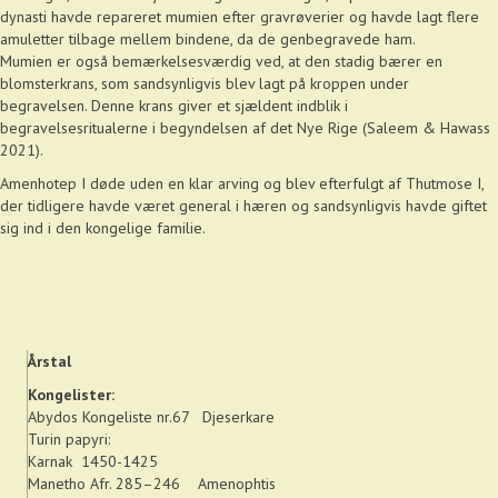
dynasti havde repareret mumien efter gravrøverier og havde lagt flere
amuletter tilbage mellem bindene, da de genbegravede ham.
Mumien er også bemærkelsesværdig ved, at den stadig bærer en
blomsterkrans, som sandsynligvis blev lagt på kroppen under
begravelsen. Denne krans giver et sjældent indblik i
begravelsesritualerne i begyndelsen af det Nye Rige (Saleem & Hawass
2021).
Amenhotep I døde uden en klar arving og blev efterfulgt af Thutmose I,
der tidligere havde været general i hæren og sandsynligvis havde giftet
sig ind i den kongelige familie.
Årstal
Kongelister:
Abydos Kongeliste nr.67
Djeserkare
Turin papyri:
Karnak 1450-1425
Manetho Afr. 285–246
Amenophtis