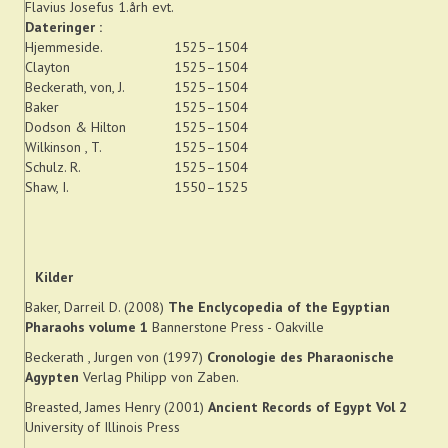
Flavius Josefus 1.årh evt.
Dateringer :
Hjemmeside.
1525–1504
Clayton
1525–1504
Beckerath, von, J.
1525–1504
Baker
1525–1504
Dodson & Hilton
1525–1504
Wilkinson , T.
1525–1504
Schulz. R.
1525–1504
Shaw, I.
1550–1525
Kilder
Baker, Darreil D. (2008)
The Enclycopedia of the Egyptian
Pharaohs volume 1
Bannerstone Press - Oakville
Beckerath , Jurgen von (1997)
Cronologie des Pharaonische
Agypten
Verlag Philipp von Zaben.
Breasted, James Henry (2001)
Ancient Records of Egypt Vol 2
University of Illinois Press