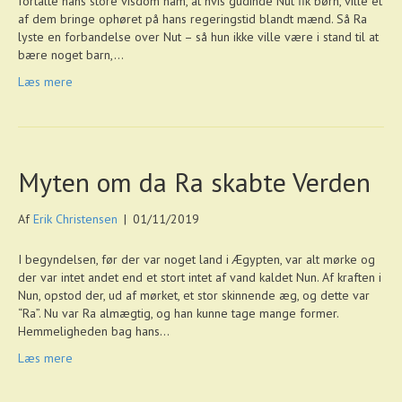
fortalte hans store visdom ham, at hvis gudinde Nut fik børn, ville et
af dem bringe ophøret på hans regeringstid blandt mænd. Så Ra
lyste en forbandelse over Nut – så hun ikke ville være i stand til at
bære noget barn,…
Læs mere
Myten om da Ra skabte Verden
Af
Erik Christensen
|
01/11/2019
I begyndelsen, før der var noget land i Ægypten, var alt mørke og
der var intet andet end et stort intet af vand kaldet Nun. Af kraften i
Nun, opstod der, ud af mørket, et stor skinnende æg, og dette var
“Ra”. Nu var Ra almægtig, og han kunne tage mange former.
Hemmeligheden bag hans…
Læs mere