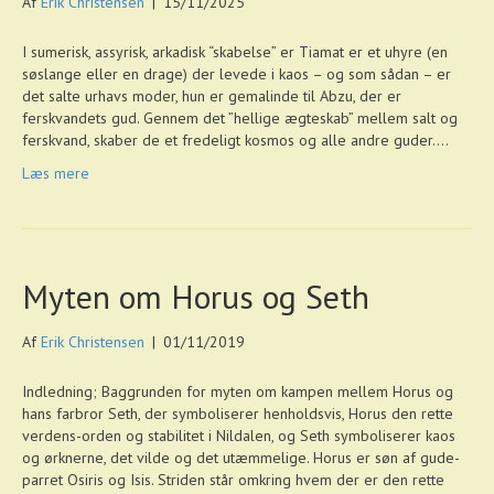
Af
Erik Christensen
|
15/11/2025
I sumerisk, assyrisk, arkadisk “skabelse” er Tiamat er et uhyre (en
søslange eller en drage) der levede i kaos – og som sådan – er
det salte urhavs moder, hun er gemalinde til Abzu, der er
ferskvandets gud. Gennem det ”hellige ægteskab” mellem salt og
ferskvand, skaber de et fredeligt kosmos og alle andre guder.…
Læs mere
Myten om Horus og Seth
Af
Erik Christensen
|
01/11/2019
Indledning; Baggrunden for myten om kampen mellem Horus og
hans farbror Seth, der symboliserer henholdsvis, Horus den rette
verdens-orden og stabilitet i Nildalen, og Seth symboliserer kaos
og ørknerne, det vilde og det utæmmelige. Horus er søn af gude-
parret Osiris og Isis. Striden står omkring hvem der er den rette