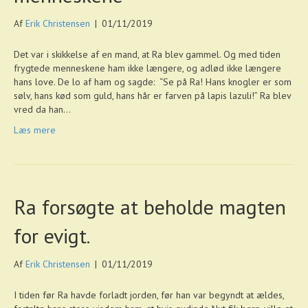
Af
Erik Christensen
|
01/11/2019
Det var i skikkelse af en mand, at Ra blev gammel. Og med tiden
frygtede menneskene ham ikke længere, og adlød ikke længere
hans love. De lo af ham og sagde: “Se på Ra! Hans knogler er som
sølv, hans kød som guld, hans hår er farven på lapis lazuli!” Ra blev
vred da han…
Læs mere
Ra forsøgte at beholde magten
for evigt.
Af
Erik Christensen
|
01/11/2019
I tiden før Ra havde forladt jorden, før han var begyndt at ældes,