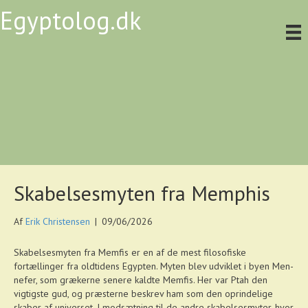
Egyptolog.dk
Skabelsesmyten fra Memphis
Af
Erik Christensen
|
09/06/2026
Skabelsesmyten fra Memfis er en af de mest filosofiske
fortællinger fra oldtidens Egypten. Myten blev udviklet i byen Men-
nefer, som grækerne senere kaldte Memfis. Her var Ptah den
vigtigste gud, og præsterne beskrev ham som den oprindelige
skaber af universet. I modsætning til de andre skabelsesmyter, hvor